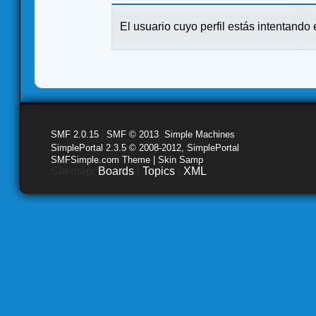
El usuario cuyo perfil estás intentando e
SMF 2.0.15
|
SMF © 2013
,
Simple Machines
SimplePortal 2.3.5 © 2008-2012, SimplePortal
SMFSimple.com Theme | Skin Samp
Sitemap:
Boards
|
Topics
|
XML