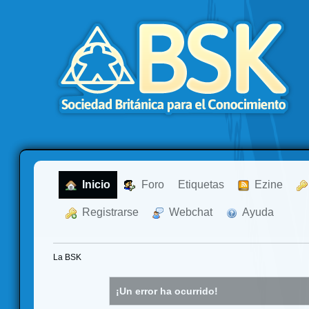
  Inicio
  Foro
Etiquetas
  Ezine
  Registrarse
  Webchat
  Ayuda
La BSK
¡Un error ha ocurrido!