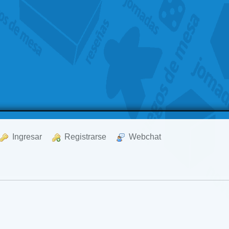
  Ingresar
  Registrarse
  Webchat