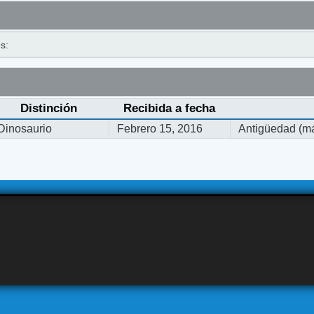
s:
Distinción
Recibida a fecha
Dinosaurio
Febrero 15, 2016
Antigüedad (má