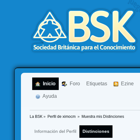
  Inicio
  Foro
Etiquetas
  Ezine
  Ayuda
La BSK
»
Perfil de ximocm 
»
Muestra mis Distinciones
Información del Perfil
Distinciones