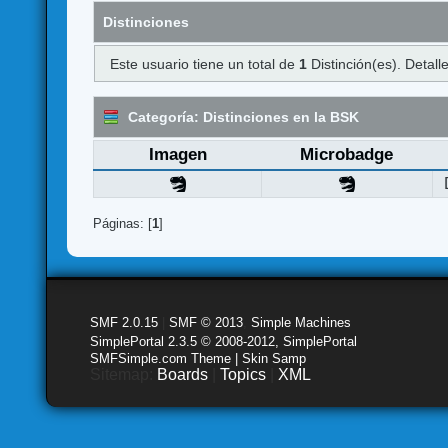
Distinciones
Este usuario tiene un total de
1
Distinción(es). Detalle
Categoría: Distinciones en la BSK
Imagen
Microbadge
Páginas: [
1
]
SMF 2.0.15
|
SMF © 2013
,
Simple Machines
SimplePortal 2.3.5 © 2008-2012, SimplePortal
SMFSimple.com Theme | Skin Samp
Sitemap:
Boards
|
Topics
|
XML