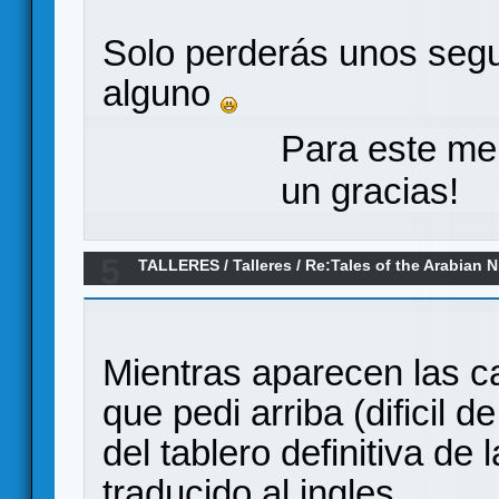
Solo perderás unos segu
alguno
Para este me
un gracias!
5
TALLERES
/
Talleres
/
Re:Tales of the Arabian N
traducción al español
Mientras aparecen las ca
que pedi arriba (dificil 
del tablero definitiva de 
traducido al ingles...