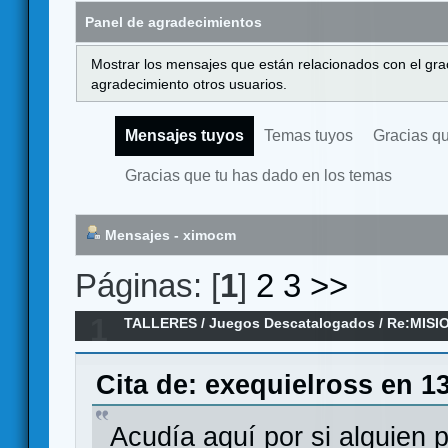
Panel de agradecimientos
Mostrar los mensajes que están relacionados con el gra
agradecimiento otros usuarios.
Mensajes tuyos
Temas tuyos
Gracias q
Gracias que tu has dado en los temas
Mensajes - ximocm
Páginas: [
1
]
2
3
>>
1
TALLERES
/
Juegos Descatalogados
/
Re:MISI
Cita de: exequielross en 1
Acudía aquí por si alguien p