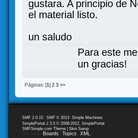
gustara. A principio de 
el material listo.
un saludo
Para este me
un gracias!
Páginas: [
1
]
2
3
>>
SMF 2.0.15
|
SMF © 2013
,
Simple Machines
SimplePortal 2.3.5 © 2008-2012, SimplePortal
SMFSimple.com Theme | Skin Samp
Sitemap:
Boards
|
Topics
|
XML