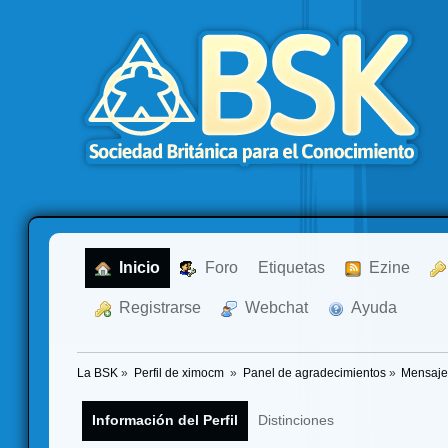
  Inicio
  Foro
Etiquetas
  Ezine
  Registrarse
  Webchat
  Ayuda
La BSK
»
Perfil de ximocm 
»
Panel de agradecimientos
»
Mensaje
Información del Perfil
Distinciones