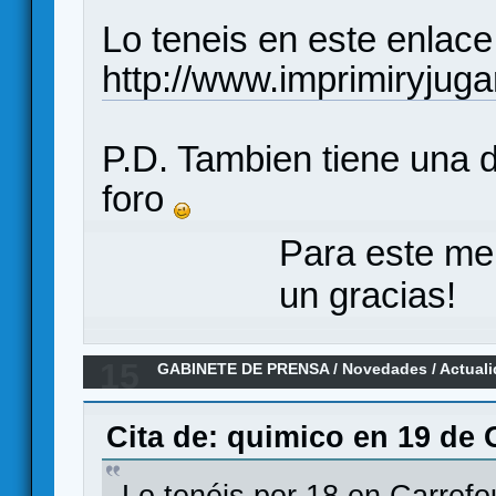
Lo teneis en este enlace
http://www.imprimiryjug
P.D. Tambien tiene una d
foro
Para este me
un gracias!
15
GABINETE DE PRENSA
/
Novedades / Actual
del Imperio Cobra ! (confirmado por Cefa)
Cita de: quimico en 19 de 
Lo tenéis por 18 en Carref