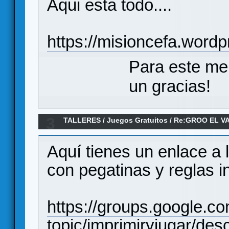
Aqui esta todo....
https://misioncefa.word
Para este me
un gracias!
3
TALLERES
/
Juegos Gratuitos
/
Re:GROO EL V
CARTAS
Aquí tienes un enlace a 
con pegatinas y reglas in
https://groups.google.c
topic/imprimiryjugar/d