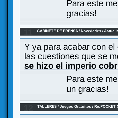
Para este me
gracias!
11
GABINETE DE PRENSA
/
Novedades / Actuali
busca del Imperio Cobra ! (confirmado por C
Y ya para acabar con el
las cuestiones que se m
se hizo el imperio cob
Para este me
un gracias!
12
TALLERES
/
Juegos Gratuitos
/
Re:POCKET 