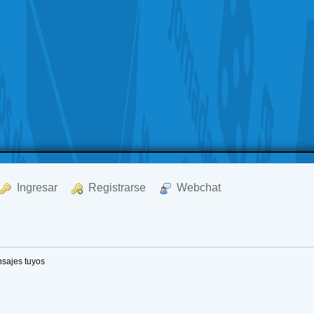
  Ingresar
  Registrarse
  Webchat
sajes tuyos