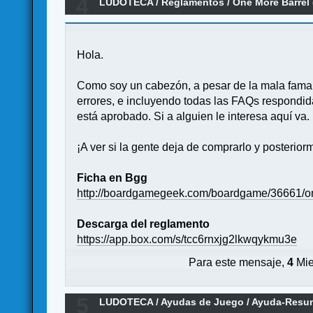
4
LUDOTECA
/
Reglamentos
/
One More Barrel
Hola.
Como soy un cabezón, a pesar de la mala fama qu
errores, e incluyendo todas las FAQs respondid
está aprobado. Si a alguien le interesa aquí va.
¡A ver si la gente deja de comprarlo y posteriorm
Ficha en Bgg
http://boardgamegeek.com/boardgame/36661/o
Descarga del reglamento
https://app.box.com/s/tcc6rnxjg2lkwqykmu3e
Para este mensaje,
4
Mie
5
LUDOTECA
/
Ayudas de Juego
/
Ayuda-Resu