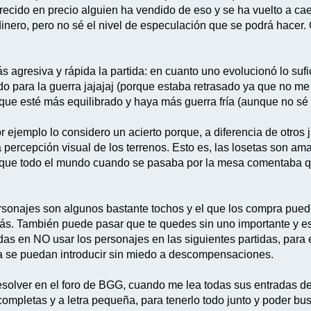
ido en precio alguien ha vendido de eso y se ha vuelto a caer
nero, pero no sé el nivel de especulación que se podrá hacer.
s agresiva y rápida la partida: en cuanto uno evolucionó lo suf
o para la guerra jajajaj (porque estaba retrasado ya que no me 
a que esté más equilibrado y haya más guerra fría (aunque no sé 
por ejemplo lo considero un acierto porque, a diferencia de otr
 la percepción visual de los terrenos. Esto es, las losetas son am
 que todo el mundo cuando se pasaba por la mesa comentaba que
sonajes son algunos bastante tochos y el que los compra pued
más. También puede pasar que te quedes sin uno importante y 
as en NO usar los personajes en las siguientes partidas, para 
 ya se puedan introducir sin miedo a descompensaciones.
solver en el foro de BGG, cuando me lea todas sus entradas de
ompletas y a letra pequeña, para tenerlo todo junto y poder b