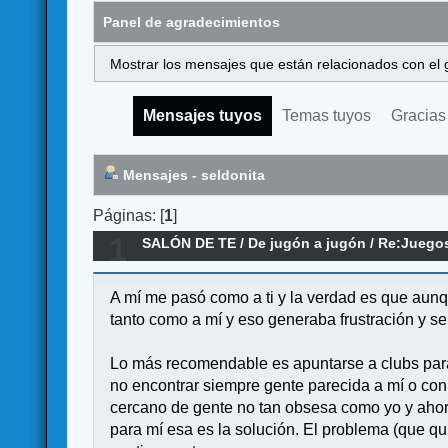
Panel de agradecimientos
Mostrar los mensajes que están relacionados con el 
Mensajes tuyos
Temas tuyos
Gracias
Mensajes - seldonita
Páginas: [
1
]
1
SALÓN DE TE
/
De jugón a jugón
/
Re:Juegos
A mí me pasó como a ti y la verdad es que aunq
tanto como a mí y eso generaba frustración y s
Lo más recomendable es apuntarse a clubs par
no encontrar siempre gente parecida a mí o con 
cercano de gente no tan obsesa como yo y aho
para mí esa es la solución. El problema (que qu