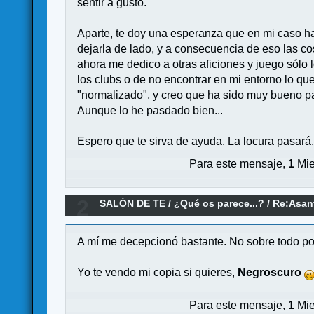
sentir a gusto.
Aparte, te doy una esperanza que en mi caso ha
dejarla de lado, y a consecuencia de eso las co
ahora me dedico a otras aficiones y juego sól
los clubs o de no encontrar en mi entorno lo qu
"normalizado", y creo que ha sido muy bueno p
Aunque lo he pasdado bien...
Espero que te sirva de ayuda. La locura pasará,
Para este mensaje,
1
Mie
2
SALÓN DE TE
/
¿Qué os parece...?
/
Re:Asan
A mí me decepcionó bastante. No sobre todo por
Yo te vendo mi copia si quieres,
Negroscuro
Para este mensaje,
1
Mie