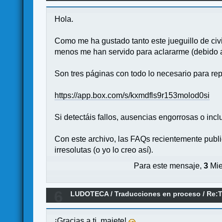
Hola.
Como me ha gustado tanto este jueguillo de civi
menos me han servido para aclararme (debido a 
Son tres páginas con todo lo necesario para rep
https://app.box.com/s/kxmdfls9r153molod0si
Si detectáis fallos, ausencias engorrosas o incl
Con este archivo, las FAQs recientemente publ
irresolutas (o yo lo creo así).
Para este mensaje,
3
Mie
6
LUDOTECA
/
Traducciones en proceso
/
Re:
¡Gracias a ti, majete!