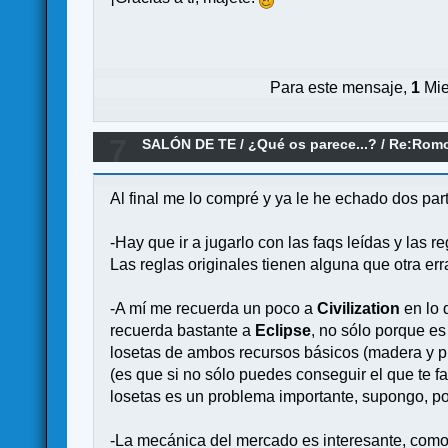
Para este mensaje,
1
Mie
7
SALÓN DE TE
/
¿Qué os parece...?
/
Re:Romo
Al final me lo compré y ya le he echado dos pa
-Hay que ir a jugarlo con las faqs leídas y las 
Las reglas originales tienen alguna que otra er
-A mí me recuerda un poco a
Civilization
en lo
recuerda bastante a
Eclipse
, no sólo porque es
losetas de ambos recursos básicos (madera y pie
(es que si no sólo puedes conseguir el que te fal
losetas es un problema importante, supongo, po
-La mecánica del mercado es interesante, como