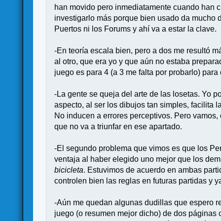
han movido pero inmediatamente cuando han crec
investigarlo más porque bien usado da mucho di
Puertos ni los Forums y ahí va a estar la clave.
-En teoría escala bien, pero a dos me resultó má
al otro, que era yo y que aún no estaba preparad
juego es para 4 (a 3 me falta por probarlo) par
-La gente se queja del arte de las losetas. Yo 
aspecto, al ser los dibujos tan simples, facilita
No inducen a errores perceptivos. Pero vamos,
que no va a triunfar en ese apartado.
-El segundo problema que vimos es que los Per
ventaja al haber elegido uno mejor que los de
bicicleta
. Estuvimos de acuerdo en ambas partid
controlen bien las reglas en futuras partidas y
-Aún me quedan algunas dudillas que espero re
juego (o resumen mejor dicho) de dos páginas c