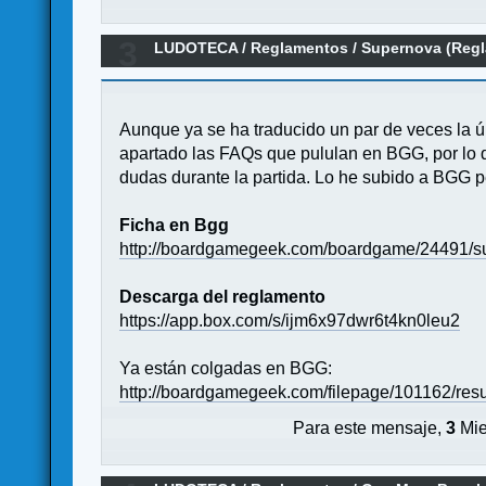
3
LUDOTECA
/
Reglamentos
/
Supernova (Regl
Aunque ya se ha traducido un par de veces la ú
apartado las FAQs que pululan en BGG, por lo 
dudas durante la partida. Lo he subido a BGG 
Ficha en Bgg
http://boardgamegeek.com/boardgame/24491/s
Descarga del reglamento
https://app.box.com/s/ijm6x97dwr6t4kn0leu2
Ya están colgadas en BGG:
http://boardgamegeek.com/filepage/101162/res
Para este mensaje,
3
Mie