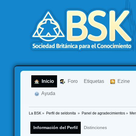
  Inicio
  Foro
Etiquetas
  Ezine
  Ayuda
La BSK
»
Perfil de seldonita 
»
Panel de agradecimientos
»
Men
Información del Perfil
Distinciones