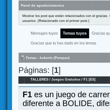
Panel de agradecimientos
Mostrar los post que están relacionados con el gracias.
usuarios. (Relacionado con el primer post.)
Mensajes tuyos
Temas tuyos
Gracias q
Gracias que tu has dado en los temas
Temas - kokorin (Perepau)
Páginas: [
1
]
1
TALLERES
/
Juegos Gratuitos
/
F1 [ES]
F1
es un juego de carre
diferente a BOLIDE, dif