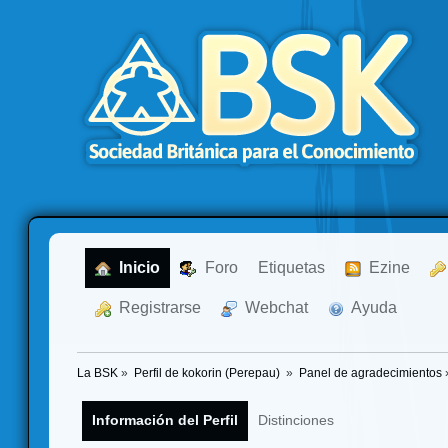
  Inicio
  Foro
Etiquetas
  Ezine
  Registrarse
  Webchat
  Ayuda
La BSK
»
Perfil de kokorin (Perepau) 
»
Panel de agradecimientos
Información del Perfil
Distinciones