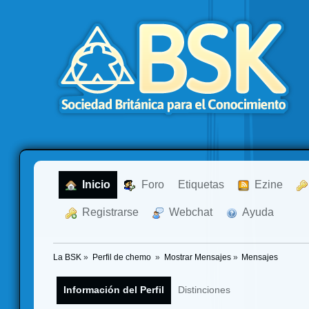
  Inicio
  Foro
Etiquetas
  Ezine
  Registrarse
  Webchat
  Ayuda
La BSK
»
Perfil de chemo 
»
Mostrar Mensajes
»
Mensajes
Información del Perfil
Distinciones