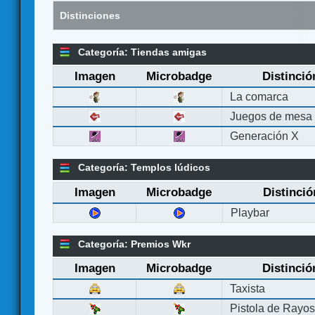
Distinciones
Categoría: Tiendas amigas
Imagen
Microbadge
Distinció
La comarca
Juegos de mesa
Generación X
Categoría: Templos lúdicos
Imagen
Microbadge
Distinció
Playbar
Categoría: Premios Wkr
Imagen
Microbadge
Distinció
Taxista
Pistola de Rayo