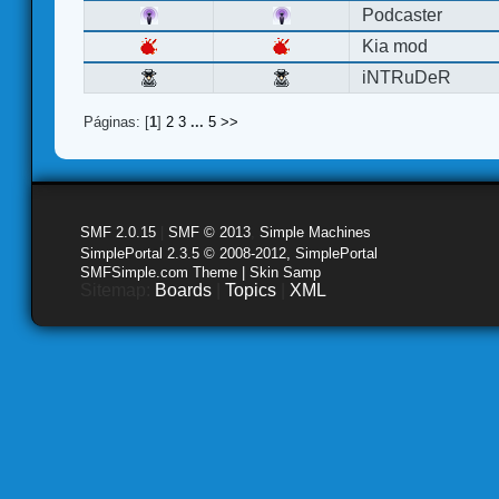
Podcaster
Kia mod
iNTRuDeR
Páginas: [
1
]
2
3
...
5
>>
SMF 2.0.15
|
SMF © 2013
,
Simple Machines
SimplePortal 2.3.5 © 2008-2012, SimplePortal
SMFSimple.com Theme | Skin Samp
Sitemap:
Boards
|
Topics
|
XML