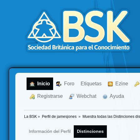
  Inicio
  Foro
Etiquetas
  Ezine
  Registrarse
  Webchat
  Ayuda
La BSK
»
Perfil de jamesjones 
»
Muestra todas las Distinciones di
Información del Perfil
Distinciones