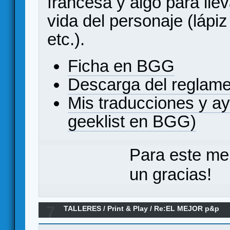
francesa y algo para llev
vida del personaje (lápi
etc.).
Ficha en BGG
Descarga del reglam
Mis traducciones y a
geeklist en BGG)
Para este me
un gracias!
7
TALLERES
/
Print & Play
/
Re:EL MEJOR p&p