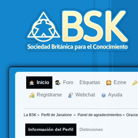
  Inicio
  Foro
Etiquetas
  Ezine
  Registrarse
  Webchat
  Ayuda
La BSK
»
Perfil de Janalone 
»
Panel de agradecimientos
»
Gracia
Información del Perfil
Distinciones