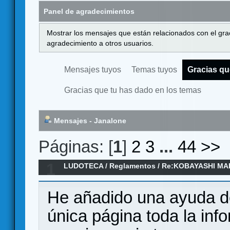
Panel de agradecimientos
Mostrar los mensajes que están relacionados con el gra
agradecimiento a otros usuarios.
Mensajes tuyos
Temas tuyos
Gracias qu
Gracias que tu has dado en los temas
Mensajes - Janalone
Páginas: [
1
]
2
3
...
44
>>
1
LUDOTECA
/
Reglamentos
/
Re:KOBAYASHI MAR
Reglamento en español
He añadido una ayuda de
única página toda la inf