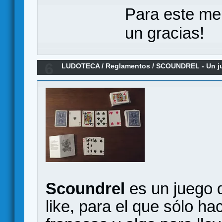
Para este me
un gracias!
6
LUDOTECA
/
Reglamentos
/
SCOUNDREL - Un jue
rogue-like - Reglamento en español
Scoundrel
es un juego d
like, para el que sólo ha