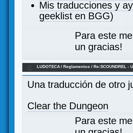
Mis traducciones y a
geeklist en BGG)
Para este me
un gracias!
4
LUDOTECA
/
Reglamentos
/
Re:SCOUNDREL - Un 
rogue-like - Reglamento en español
Una traducción de otro j
Clear the Dungeon
Para este me
un gracias!