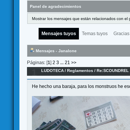
Panel de agradecimientos
Mostrar los mensajes que están relacionados con el 
Mensajes tuyos
Temas tuyos
Gracias
Mensajes - Janalone
Páginas: [
1
]
2
3
...
21
>>
1
LUDOTECA
/
Reglamentos
/
Re:SCOUNDREL - 
He hecho una baraja, para los monstruos he esc