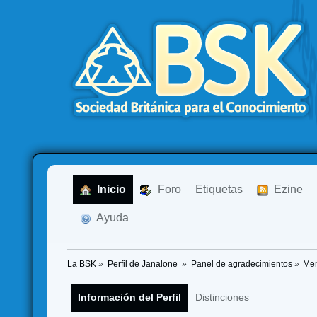
  Inicio
  Foro
Etiquetas
  Ezine
  Ayuda
La BSK
»
Perfil de Janalone 
»
Panel de agradecimientos
»
Men
Información del Perfil
Distinciones