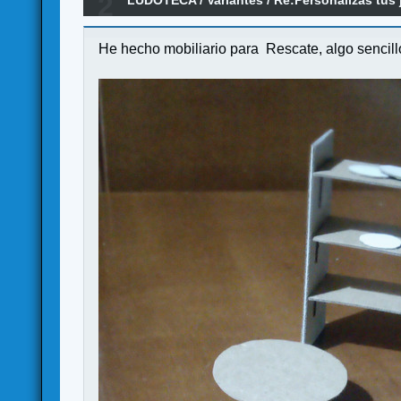
2
LUDOTECA
/
Variantes
/
Re:Personalizas tus
He hecho mobiliario para Rescate, algo sencill