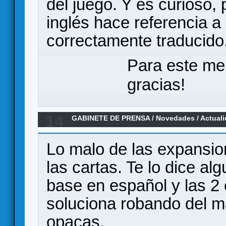
del juego. Y es curioso,
inglés hace referencia a 
correctamente traducido
Para este me
gracias!
14
GABINETE DE PRENSA
/
Novedades / Actual
del norte tendrá sus dos expansiones en es
Lo malo de las expansion
las cartas. Te lo dice alg
base en español y las 2
soluciona robando del ma
opacas.