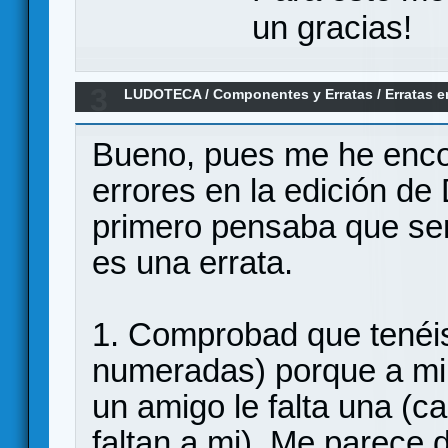
un gracias!
3
LUDOTECA
/
Componentes y Erratas
/
Erratas e
faltan
Bueno, pues me he enc
errores en la edición de
primero pensaba que ser
es una errata.
1. Comprobad que tenéis
numeradas) porque a mi c
un amigo le falta una (c
faltan a mi). Me parece