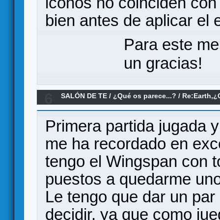
iconos no coinciden con l
bien antes de aplicar el 
Para este me
un gracias!
6
SALÓN DE TE
/
¿Qué os parece...?
/
Re:Earth,¿
Primera partida jugada y
me ha recordado en exc
tengo el Wingspan con 
puestos a quedarme uno
Le tengo que dar un par
decidir, ya que como ju