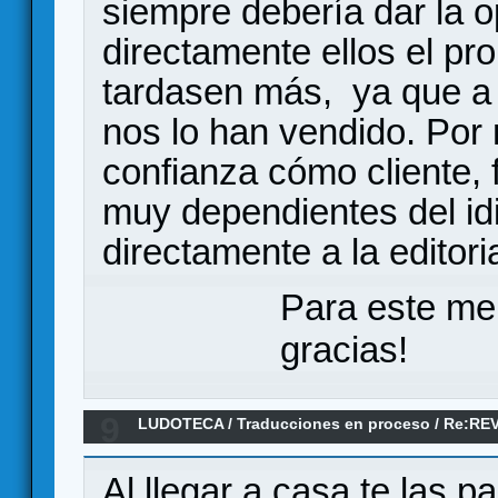
siempre debería dar la o
directamente ellos el pr
tardasen más, ya que a 
nos lo han vendido. Por 
confianza cómo cliente,
muy dependientes del i
directamente a la editori
Para este me
gracias!
9
LUDOTECA
/
Traducciones en proceso
/
Re:RE
GERMAN RAILROADS
Al llegar a casa te las p