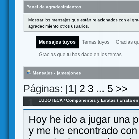
Panel de agradecimientos
Mostrar los mensajes que están relacionados con el gra
agradecimiento otros usuarios.
Mensajes tuyos
Temas tuyos
Gracias q
Gracias que tu has dado en los temas
Mensajes - jamesjones
Páginas: [
1
]
2
3
...
5
>>
1
LUDOTECA
/
Componentes y Erratas
/
Errata e
Delirium
Hoy he ido a jugar una pa
y me he encontrado con 