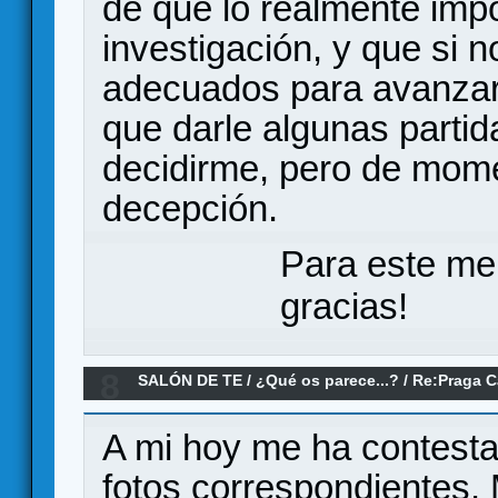
de que lo realmente impo
investigación, y que si 
adecuados para avanzar 
que darle algunas parti
decidirme, pero de mome
decepción.
Para este me
gracias!
8
SALÓN DE TE
/
¿Qué os parece...?
/
Re:Praga C
A mi hoy me ha contestad
fotos correspondientes.