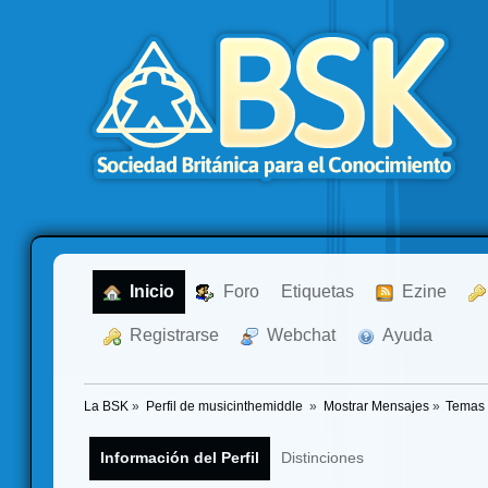
  Inicio
  Foro
Etiquetas
  Ezine
  Registrarse
  Webchat
  Ayuda
La BSK
»
Perfil de musicinthemiddle 
»
Mostrar Mensajes
»
Temas
Información del Perfil
Distinciones