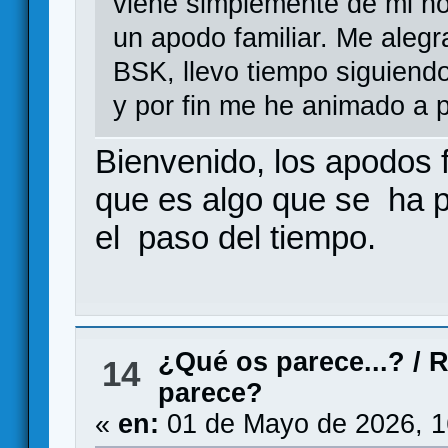
viene simplemente de mi n
un apodo familiar. Me alegr
BSK, llevo tiempo siguiend
y por fin me he animado a p
Bienvenido, los apodos f
que es algo que se ha p
el paso del tiempo.
¿Qué os parece...?
/
R
14
parece?
«
en:
01 de Mayo de 2026, 1