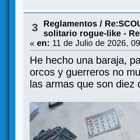
Reglamentos
/
Re:SCOU
3
solitario rogue-like - 
«
en:
11 de Julio de 2026, 0
He hecho una baraja, p
orcos y guerreros no mu
las armas que son diez d