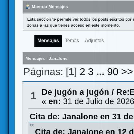
Mostrar Mensajes
Esta sección te permite ver todos los posts escritos por
zonas a las que tienes acceso en este momento.
Mensajes
Temas
Adjuntos
Mensajes - Janalone
Páginas: [
1
]
2
3
...
90
>>
De jugón a jugón
/
Re:E
1
«
en:
31 de Julio de 2026
Cita de: Janalone en 31 de
Cita de: Janalone en 12 