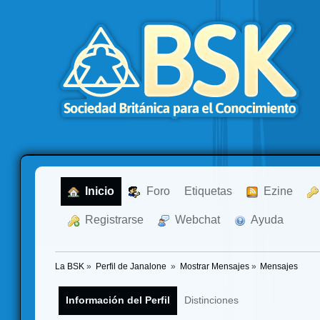
  Inicio
  Foro
Etiquetas
  Ezine
  Registrarse
  Webchat
  Ayuda
La BSK
»
Perfil de Janalone 
»
Mostrar Mensajes
»
Mensajes
Información del Perfil
Distinciones