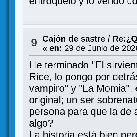
entroquelo y lo vendo c
Cajón de sastre
/
Re:¿Q
9
«
en:
29 de Junio de 202
He terminado "El sirvie
Rice, lo pongo por detrá
vampiro" y "La Momia",
original; un ser sobrenat
persona para que la de 
algo?
La historia está bien per