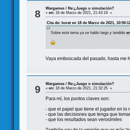
Wargames
/
Re:¿Juego o simulación?
8
«
en:
18 de Marzo de 2021, 21:43:19 »
Cita de: borat en 18 de Marzo de 2021, 10:50:1
Sobre este tema ya se hablo largo y tendido
en
Vaya emboscada del pasado, hasta me 
Wargames
/
Re:¿Juego o simulación?
9
«
en:
18 de Marzo de 2021, 21:32:25 »
Para mí, los puntos claves son:
- que el papel que tiene el jugador en lo 
- que las decisiones que tenga que toma
- que los resultados sean verosímiles
También soy de la opinión que es más “re