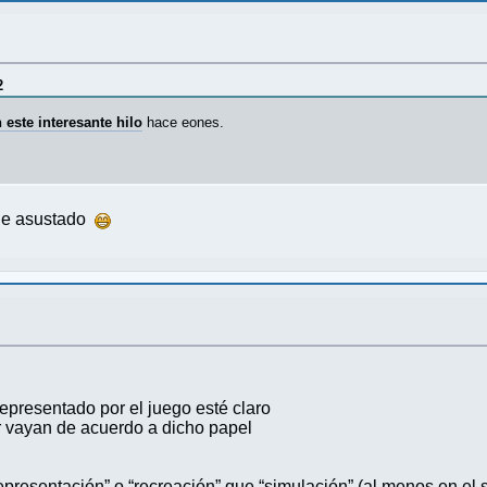
2
 este interesante hilo
hace eones.
he asustado
representado por el juego esté claro
r vayan de acuerdo a dicho papel
presentación” o “recreación” que “simulación” (al menos en el se