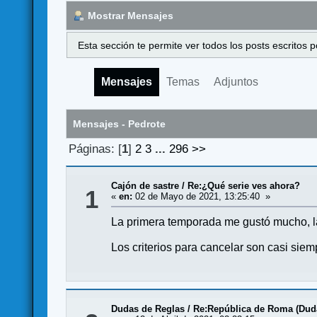
Mostrar Mensajes
Esta sección te permite ver todos los posts escritos
Mensajes
Temas
Adjuntos
Mensajes - Pedrote
Páginas: [
1
]
2
3
...
296
>>
Cajón de sastre
/
Re:¿Qué serie ves ahora?
1
«
en:
02 de Mayo de 2021, 13:25:40 »
La primera temporada me gustó mucho, la
Los criterios para cancelar son casi sie
Dudas de Reglas
/
Re:República de Roma (Dud