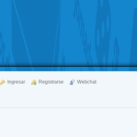
  Ingresar
  Registrarse
  Webchat