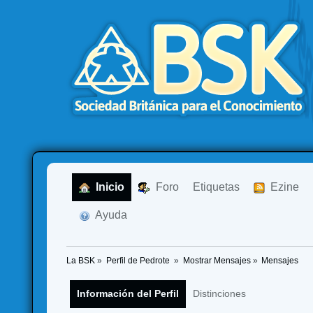
  Inicio
  Foro
Etiquetas
  Ezine
  Ayuda
La BSK
»
Perfil de Pedrote 
»
Mostrar Mensajes
»
Mensajes
Información del Perfil
Distinciones