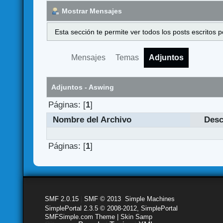
Mostrar Mensajes
Esta sección te permite ver todos los posts escritos
Mensajes
Temas
Adjuntos
Adjuntos - Aswing
Páginas: [
1
]
Nombre del Archivo
Desc
Páginas: [
1
]
SMF 2.0.15
|
SMF © 2013
,
Simple Machines
SimplePortal 2.3.5 © 2008-2012, SimplePortal
SMFSimple.com Theme | Skin Samp