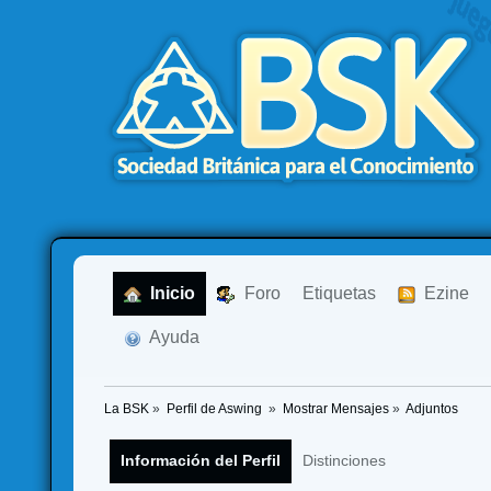
  Inicio
  Foro
Etiquetas
  Ezine
  Ayuda
La BSK
»
Perfil de Aswing 
»
Mostrar Mensajes
»
Adjuntos
Información del Perfil
Distinciones