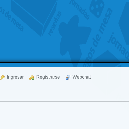
  Ingresar
  Registrarse
  Webchat