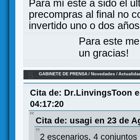
Para mí este a sido el u
precompras al final no c
invertido uno o dos años.
Para este me
un gracias!
5
GABINETE DE PRENSA
/
Novedades / Actualida
MARVEL CHAMPIONS, un LCG en el universo M
Cita de: Dr.LinvingsToon 
04:17:20
Cita de: usagi en 23 de A
2 escenarios, 4 conjuntos 