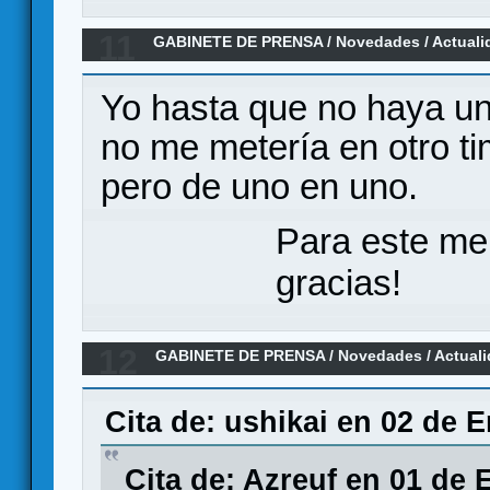
11
GABINETE DE PRENSA
/
Novedades / Actuali
Adventures", sucesor espiritual de HeroQues
Yo hasta que no haya un
no me metería en otro t
pero de uno en uno.
Para este me
gracias!
12
GABINETE DE PRENSA
/
Novedades / Actual
confirmado en Español!
Cita de: ushikai en 02 de 
Cita de: Azreuf en 01 de 