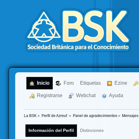
  Inicio
  Foro
Etiquetas
  Ezine
  Registrarse
  Webchat
  Ayuda
La BSK
»
Perfil de Azreuf 
»
Panel de agradecimientos
»
Mensajes 
Información del Perfil
Distinciones