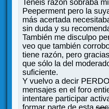
Tenéis razón sobraba m
Peeperment pero la suya
más acertada necesitaba
sin duda y su recomend
También me disculpo pe
veo que también corrob
tiene razón, pero gracias
que sólo la del moderado
suficiente.
Y vuelvo a decir PERDO
mensajes en el foro enti
intentare participar act
formar parte de esta
sec