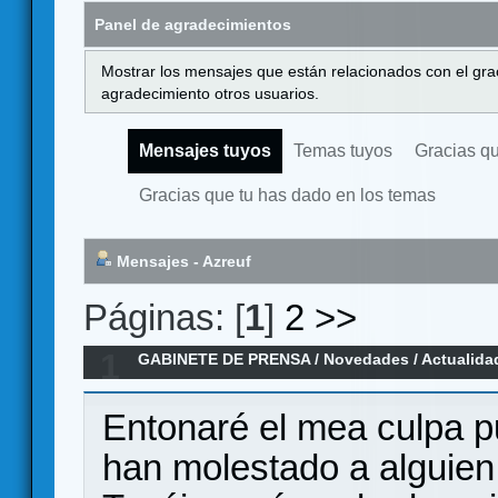
Panel de agradecimientos
Mostrar los mensajes que están relacionados con el gra
agradecimiento otros usuarios.
Mensajes tuyos
Temas tuyos
Gracias q
Gracias que tu has dado en los temas
Mensajes - Azreuf
Páginas: [
1
]
2
>>
1
GABINETE DE PRENSA
/
Novedades / Actualida
War, en español por Maldito Games
Entonaré el mea culpa p
han molestado a alguien