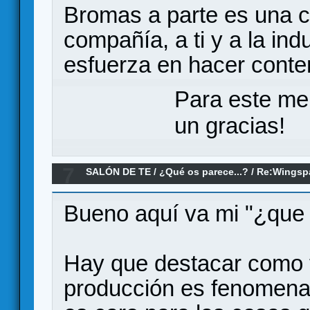
Bromas a parte es una c
compañía, a ti y a la in
esfuerza en hacer conten
Para este me
un gracias!
7
SALÓN DE TE
/
¿Qué os parece...?
/
Re:Wingspa
Bueno aquí va mi "¿que
Hay que destacar como 
producción es fenomenal