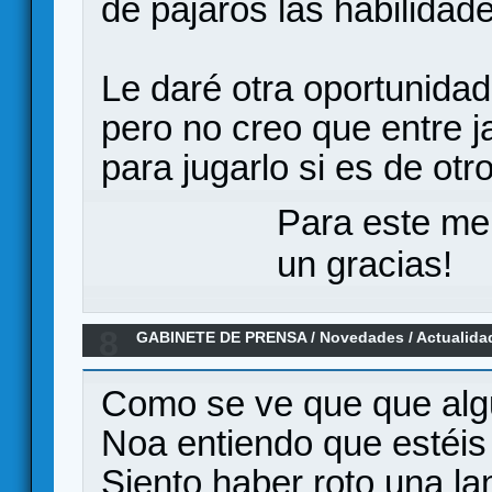
de pájaros las habilidad
Le daré otra oportunidad
pero no creo que entre j
para jugarlo si es de otr
Para este me
un gracias!
8
GABINETE DE PRENSA
/
Novedades / Actualida
Castellano por Maldito Games
Como se ve que que algu
Noa entiendo que estéis 
Siento haber roto una la