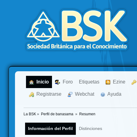
  Inicio
  Foro
Etiquetas
  Ezine
  Registrarse
  Webchat
  Ayuda
La BSK
»
Perfil de banasama 
»
Resumen
Información del Perfil
Distinciones