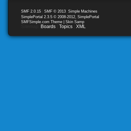
SMF 2.0.15
|
SMF © 2013
,
Simple Machines
SimplePortal 2.3.5 © 2008-2012, SimplePortal
SMFSimple.com Theme | Skin Samp
Sitemap:
Boards
|
Topics
|
XML