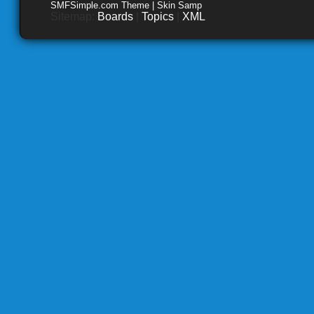
SMFSimple.com Theme | Skin Samp
Sitemap:
Boards
|
Topics
|
XML