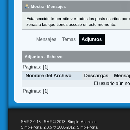
Mostrar Mensajes
Esta sección te permite ver todos los posts escritos por
zonas a las que tienes acceso en este momento.
Mensajes
Temas
Adjuntos
Adjuntos - Scherzo
Páginas: [
1
]
Nombre del Archivo
Descargas
Mensa
El usuario aún no
Páginas: [
1
]
SMF 2.0.15
|
SMF © 2013
,
Simple Machines
SimplePortal 2.3.5 © 2008-2012, SimplePortal