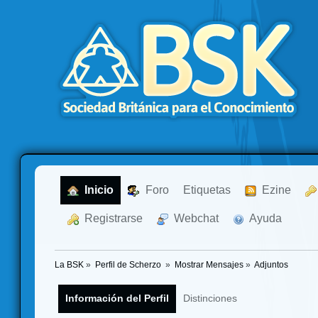
  Inicio
  Foro
Etiquetas
  Ezine
  Registrarse
  Webchat
  Ayuda
La BSK
»
Perfil de Scherzo 
»
Mostrar Mensajes
»
Adjuntos
Información del Perfil
Distinciones