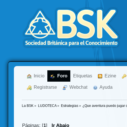
  Inicio
  Foro
Etiquetas
  Ezine
  Registrarse
  Webchat
  Ayuda
La BSK
»
LUDOTECA
»
Estrategias
»
¿Que aventura puedo jugar 
Páginas: [
1
]
Ir Abajo