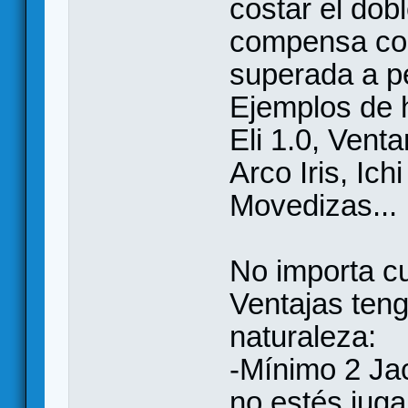
costar el dob
compensa con
superada a pe
Ejemplos de h
Eli 1.0, Vent
Arco Iris, Ic
Movedizas...
No importa c
Ventajas ten
naturaleza:
-Mínimo 2 Ja
no estés jug