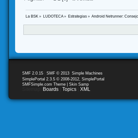
La BSK
»
LUDOTECA
»
Estrategias
»
Android Netrunner: Consej
SMF 2.0.15
|
SMF © 2013
,
Simple Machines
SimplePortal 2.3.5 © 2008-2012, SimplePortal
SMFSimple.com Theme | Skin Samp
Sitemap:
Boards
|
Topics
|
XML