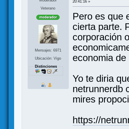
Moderador
20:41:16 »
Veterano
Pero es que e
cierta parte.
corporación 
economicamen
Mensajes: 6971
economia de 
Ubicación: Vigo
Distinciones
Yo te diria qu
netrunnerdb c
mires propoc
https://netru