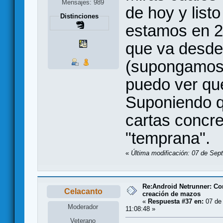
Mensajes: 989
de hoy y listo
Distinciones
estamos en 2
que va desde 
(supongamos
puedo ver qu
Suponiendo q
cartas concre
"temprana".
«
Última modificación: 07 de Sep
Re:Android Netrunner: Co
Celacanto
creación de mazos
«
Respuesta #37 en:
07 de 
Moderador
11:08:48 »
Veterano