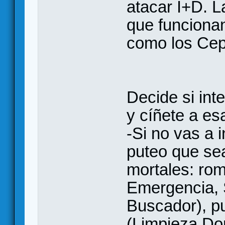
atacar I+D. L
que funcionan
como los Cep
Decide si int
y cíñete a es
-Si no vas a i
puteo que sea
mortales: ro
Emergencia, 
Buscador), pu
(Limpieza Do