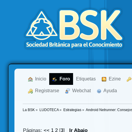
  Inicio
  Foro
Etiquetas
  Ezine
  Registrarse
  Webchat
  Ayuda
La BSK
»
LUDOTECA
»
Estrategias
»
Android Netrunner: Consejo
Páginas:
<<
1
2
[
3
]
Ir Abajo