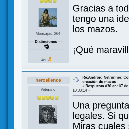
Gracias a tod
tengo una id
los mazos.
Mensajes: 264
Distinciones
¡Qué maravill
Re:Android Netrunner: Co
herosilence
creación de mazos
«
Respuesta #36 en:
07 de 
Veterano
10:33:14 »
Una pregunta
legales. Si qu
Miras cuales 