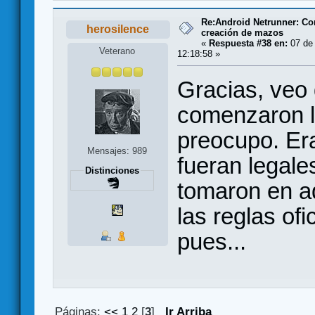
Re:Android Netrunner: Co
herosilence
creación de mazos
«
Respuesta #38 en:
07 de 
Veterano
12:18:58 »
Gracias, veo
comenzaron l
preocupo. Er
Mensajes: 989
fueran legale
Distinciones
tomaron en a
las reglas of
pues...
Páginas:
<<
1
2
[
3
]
Ir Arriba