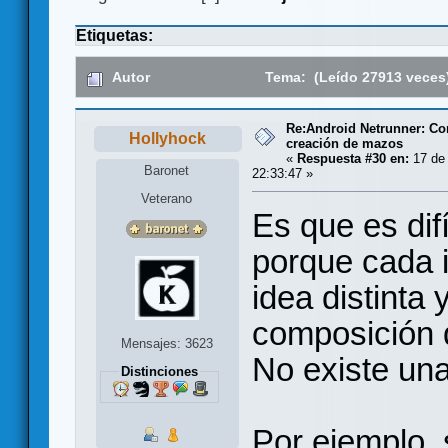
Etiquetas:
Autor
Tema: (Leído 27913 veces
Re:Android Netrunner: Co
Hollyhock
creación de mazos
«
Respuesta #30 en:
17 de 
Baronet
22:33:47 »
Veterano
Es que es difí
porque cada i
idea distinta 
composición q
Mensajes: 3623
No existe una
Distinciones
Por ejemplo, 