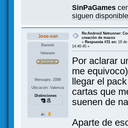
SinPaGames
cer
siguen disponibl
Re:Android Netrunner: Co
Jose-san
creación de mazos
«
Respuesta #31 en:
18 de 
Baronet
14:40:45 »
Veterano
Por aclarar u
me equivoco)
llegar el pac
Mensajes: 2089
Ubicación: Valencia
cartas que m
Distinciones
suenen de na
Aparte de eso