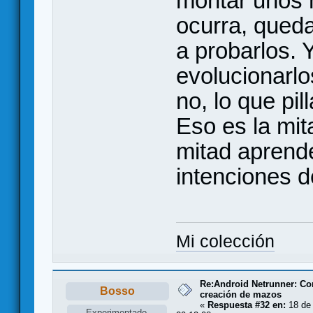
montar unos 
ocurra, queda
a probarlos. Y
evolucionarlo
no, lo que pi
Eso es la mit
mitad aprender
intenciones de
Mi colección
Re:Android Netrunner: Co
Bosso
creación de mazos
«
Respuesta #32 en:
18 de 
Experimentado