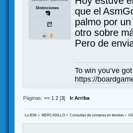
Hoy estuve e
que el AsmGo
Distinciones
palmo por un 
otro sobre m
Pero de envia
To win you've got
https://boardgam
Páginas:
<<
1
2
[
3
]
Ir Arriba
La BSK
»
MERCADILLO
»
Consultas de compras en tiendas
»
AS