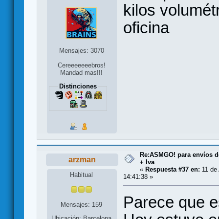
kilos volumét
oficina
Mensajes: 3070
Cereeeeeeebros!
Mandad mas!!!
Distinciones
Re:ASMGO! para envíos d
arzman
+ Iva
«
Respuesta #37 en:
11 de 
Habitual
14:41:38 »
Parece que e
Mensajes: 159
Ubicación: Barcelona