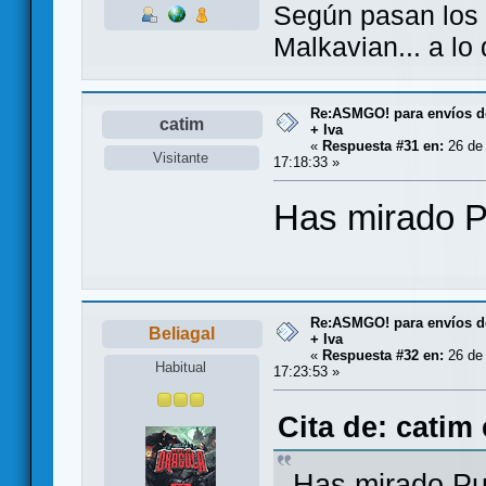
Según pasan los
Malkavian... a lo
Re:ASMGO! para envíos d
catim
+ Iva
«
Respuesta #31 en:
26 de
Visitante
17:18:33 »
Has mirado P
Re:ASMGO! para envíos d
Beliagal
+ Iva
«
Respuesta #32 en:
26 de
Habitual
17:23:53 »
Cita de: catim
Has mirado Pu