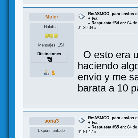
Re:ASMGO! para envíos d
Moler
+ Iva
«
Respuesta #34 en:
04 de 
Habitual
01:29:34 »
Mensajes: 154
O esto era un
Distinciones
haciendo alg
envio y me s
barata a 10 
Re:ASMGO! para envíos d
soria3
+ Iva
«
Respuesta #35 en:
04 de 
Experimentado
01:51:17 »