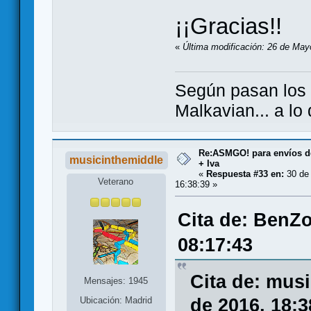
¡¡Gracias!!
«
Última modificación: 26 de Mayo
Según pasan los
Malkavian... a lo
Re:ASMGO! para envíos d
musicinthemiddle
+ Iva
«
Respuesta #33 en:
30 de
Veterano
16:38:39 »
Cita de: BenZ
08:17:43
Cita de: mus
Mensajes: 1945
de 2016, 18:3
Ubicación: Madrid