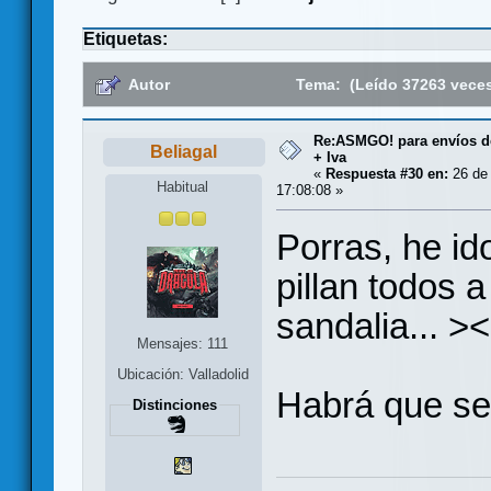
Etiquetas:
Autor
Tema: (Leído 37263 vece
Re:ASMGO! para envíos d
Beliagal
+ Iva
«
Respuesta #30 en:
26 de
Habitual
17:08:08 »
Porras, he ido
pillan todos a
sandalia... ><
Mensajes: 111
Ubicación: Valladolid
Habrá que se
Distinciones