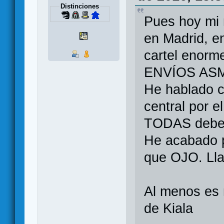
Distinciones
Pues hoy mi 
en Madrid, en
cartel enor
ENVÍOS AS
He hablado co
central por e
TODAS deben 
He acabado p
que OJO. Lla
Al menos es m
de Kiala