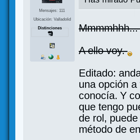
Mensajes: 111
Ubicación: Valladolid
Mmmmhhh... 
Distinciones
A ello voy.
Editado: and
una opción a
conocía. Y co
que tengo pu
de rol, puede
método de en