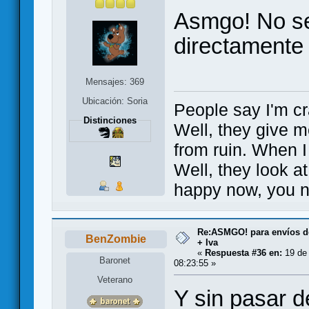
Asmgo! No se
directamente 
Mensajes: 369
Ubicación: Soria
People say I'm cr
Distinciones
Well, they give m
from ruin. When I
Well, they look a
happy now, you n
Re:ASMGO! para envíos d
BenZombie
+ Iva
«
Respuesta #36 en:
19 de 
Baronet
08:23:55 »
Veterano
Y sin pasar d