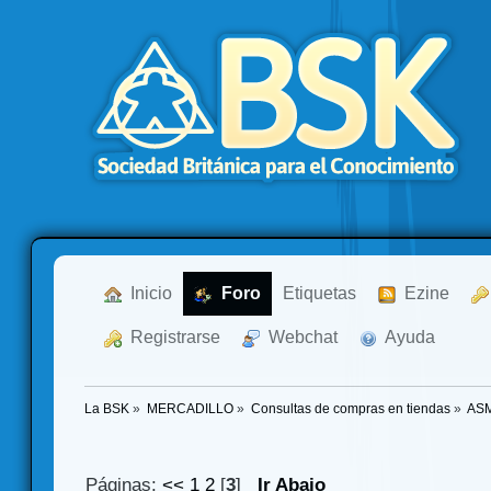
  Inicio
  Foro
Etiquetas
  Ezine
  Registrarse
  Webchat
  Ayuda
La BSK
»
MERCADILLO
»
Consultas de compras en tiendas
»
ASM
Páginas:
<<
1
2
[
3
]
Ir Abajo