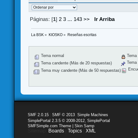
Páginas: [
1
]
2
3
...
143
>>
Ir Arriba
La BSK
»
KIOSKO
»
Reseñas escritas
Tema normal
Tema 
Tema f
Tema candente (Más de 20 respuestas)
Encu
Tema muy candente (Más de 50 respuestas)
SMF 2.0.15
|
SMF © 2013
,
Simple Machines
SimplePortal 2.3.5 © 2008-2012, SimplePortal
SMFSimple.com Theme | Skin Samp
Sitemap:
Boards
|
Topics
|
XML