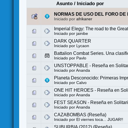
Asunto
/
Iniciado por
NORMAS DE USO DEL FORO DE 
Iniciado por
afrikaner
Imperial Elegy: The road to the Gre
Iniciado por
jainibe
DARK QUARTER
Iniciado por
Lycaon
Battalion Combat Series. Una clasifi
Iniciado por
Pavlo
UNSTOPPABLE - Reseña en Solitar
Iniciado por
Ananda
Planeta Desconocido: Primeras Imp
Iniciado por
Calvo
ONE HIT HEROES - Reseña en Soli
Iniciado por
Ananda
FEST SEASON - Reseña en Solitar
Iniciado por
Ananda
CAZABOMBAS (Reseña)
Iniciado por
El viernes toca... JUGAR!!
SUBURBIA (2012) (Reseña)