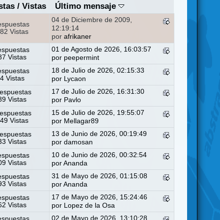
stas
/
Vistas
Último mensaje
04 de Diciembre de 2009,
espuestas
12:19:14
82 Vistas
por
afrikaner
01 de Agosto de 2026, 16:03:57
espuestas
7 Vistas
por
peepermint
18 de Julio de 2026, 02:15:33
espuestas
4 Vistas
por
Lycaon
17 de Julio de 2026, 16:31:30
espuestas
9 Vistas
por
Pavlo
15 de Julio de 2026, 19:55:07
espuestas
49 Vistas
por
Mellagar89
13 de Junio de 2026, 00:19:49
espuestas
3 Vistas
por
damosan
10 de Junio de 2026, 00:32:54
espuestas
9 Vistas
por
Ananda
31 de Mayo de 2026, 01:15:08
espuestas
3 Vistas
por
Ananda
17 de Mayo de 2026, 15:24:46
espuestas
2 Vistas
por
Lopez de la Osa
02 de Mayo de 2026, 13:10:28
espuestas