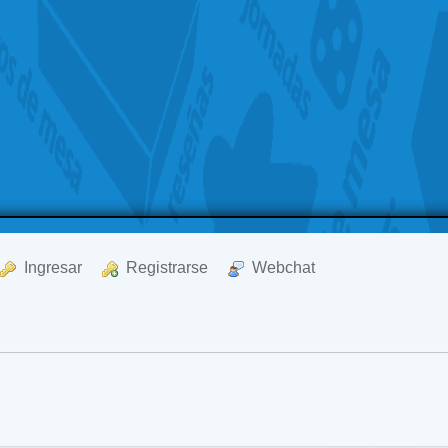
  Ingresar
  Registrarse
  Webchat