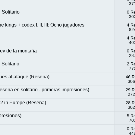
37
olitario
0 R
302
 kings + codex I, II, III: Ocho jugadores.
4 R
824
4 R
402
rey de la montaña
0 R
287
olitario
2 R
770
ues al ataque (Reseña)
46 R
306
eseña en solitario - primeras impresiones)
29 R
272
 2 in Europe (Reseña)
28 R
302
presiones)
5 R
703
0 R
449