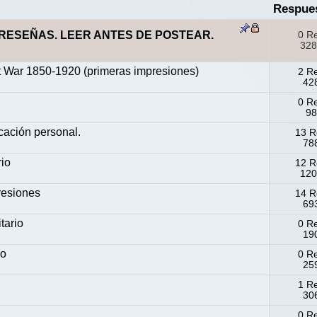
Respue
RESEÑAS. LEER ANTES DE POSTEAR.
0 R
328
at War 1850-1920 (primeras impresiones)
2 R
428
0 R
98
cación personal.
13 R
788
io
12 R
120
resiones
14 R
693
tario
0 R
190
io
0 R
259
1 R
306
0 R