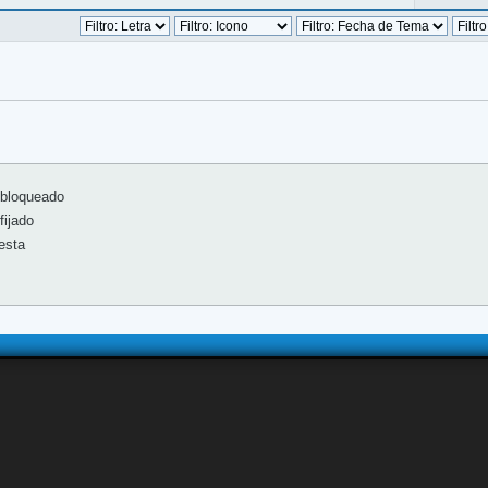
bloqueado
ijado
esta