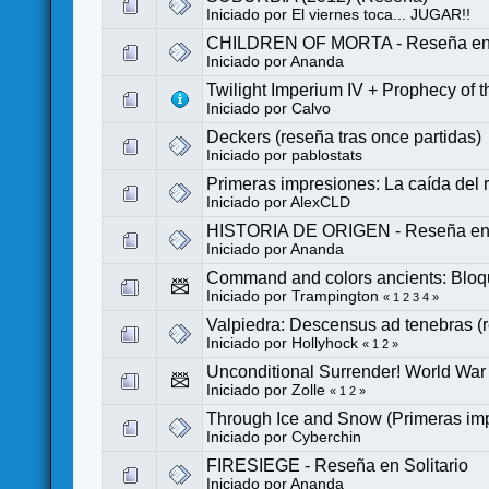
Iniciado por
El viernes toca... JUGAR!!
CHILDREN OF MORTA - Reseña en S
Iniciado por
Ananda
Twilight Imperium IV + Prophecy of the
Iniciado por
Calvo
Deckers (reseña tras once partidas)
Iniciado por
pablostats
Primeras impresiones: La caída del 
Iniciado por
AlexCLD
HISTORIA DE ORIGEN - Reseña en S
Iniciado por
Ananda
Command and colors ancients: Bloq
Iniciado por Trampington
«
1
2
3
4
»
Valpiedra: Descensus ad tenebras (r
Iniciado por
Hollyhock
«
1
2
»
Unconditional Surrender! World War
Iniciado por
Zolle
«
1
2
»
Through Ice and Snow (Primeras im
Iniciado por
Cyberchin
FIRESIEGE - Reseña en Solitario
Iniciado por
Ananda