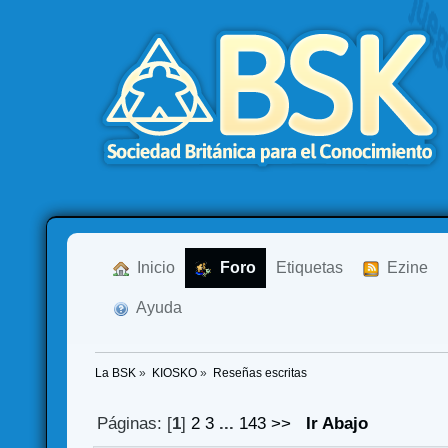
  Inicio
  Foro
Etiquetas
  Ezine
  Ayuda
La BSK
»
KIOSKO
»
Reseñas escritas
Páginas: [
1
]
2
3
...
143
>>
Ir Abajo