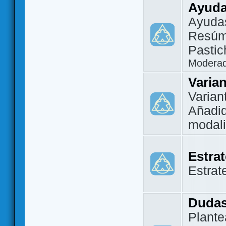
Ayuda
Ayuda
Resúm
Pastic
Modera
Varia
Varian
Añadi
modal
Estra
Estrat
Dudas
Plante