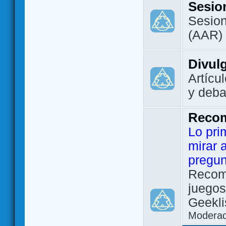
Sesio
Sesion
(AAR)
Divul
Artícu
y deba
Reco
Lo pri
mirar 
pregun
Recom
juegos
Geekli
Modera