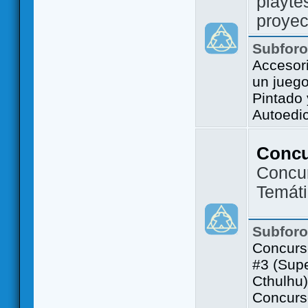
playte
proyec
Subfor
Accesor
un jueg
Pintado
Autoedi
Conc
Concu
Temát
Subfor
Concurs
#3 (Sup
Cthulhu)
Concurs