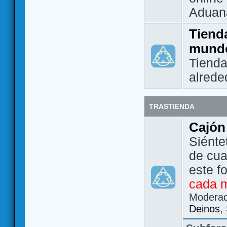
Aduan
Tienda
mund
Tienda
alrede
TRASTIENDA
Cajón
Siénte
de cua
este f
cada 
Modera
Deinos
,