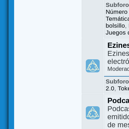
Subfor
Número 
Temátic
bolsillo
,
Juegos d
Ezine
Ezines
electr
Modera
Subfor
2.0
,
Tok
Podca
Podca
emitid
de me