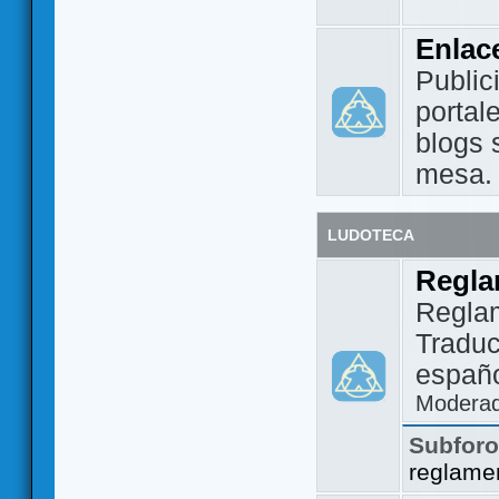
Enlac
Public
portal
blogs 
mesa.
LUDOTECA
Regla
Regla
Traduc
españo
Modera
Subfor
reglame