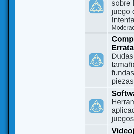
sobre 
juego 
Intent
Modera
Compo
Errat
Dudas
tamañ
fundas
piezas
Softw
Herram
aplica
juegos
Video