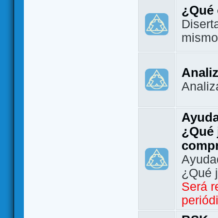
¿Qué 
Disert
mismo
Analiz
Analiz
Ayuda
¿Qué 
comp
Ayudad
¿Qué 
Será r
periód