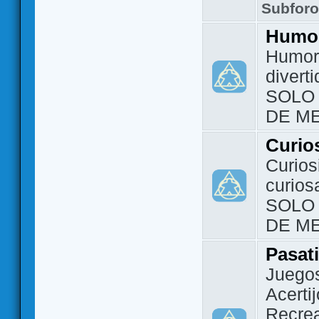
Subfor
Humo
Humor 
divert
SOLO
DE M
Curio
Curios
curios
SOLO
DE M
Pasat
Juegos
Acerti
Recrea