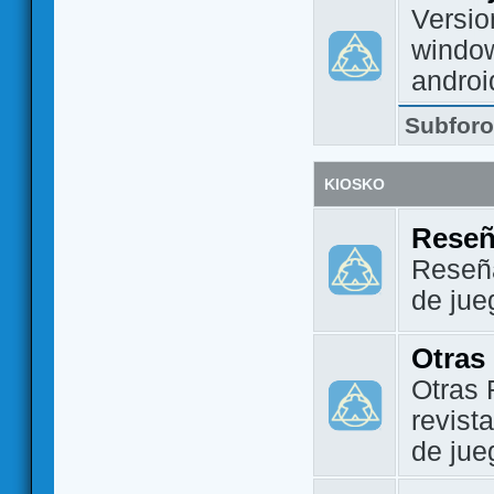
Versio
window
androi
Subfor
KIOSKO
Reseñ
Reseña
de jue
Otras
Otras 
revist
de jue