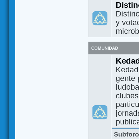
Disti
Distin
y vota
micro
COMUNIDAD
Keda
Kedada
gente 
ludoba
clubes
partic
jornad
public
Subfor