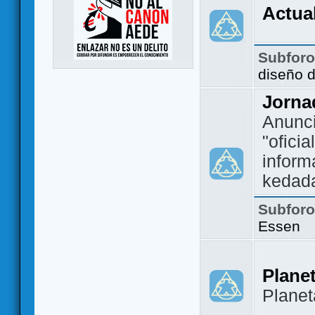
Actua
Subfor
diseño 
Jorna
Anunc
"ofici
inform
kedad
Subfor
Essen
Plane
Plane