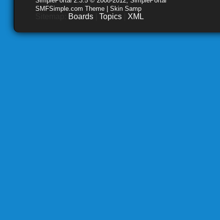
SimplePortal 2.3.5 © 2008-2012, SimplePortal
SMFSimple.com Theme | Skin Samp
Sitemap:
Boards
|
Topics
|
XML