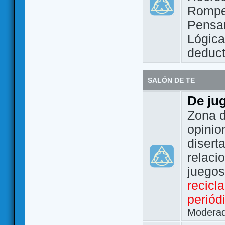
Rompe
Pensam
Lógic
deduct
SALÓN DE TE
De ju
Zona d
opinio
disert
relaci
juego
recicl
periód
Modera