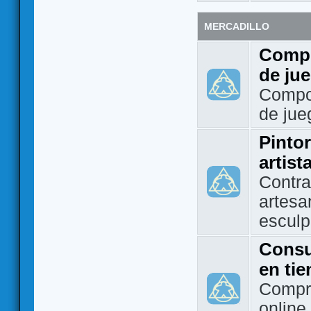
MERCADILLO
Compo
de ju
Compo
de jue
Pintor
artist
Contra
artesa
esculp
Consu
en ti
Compra
online 