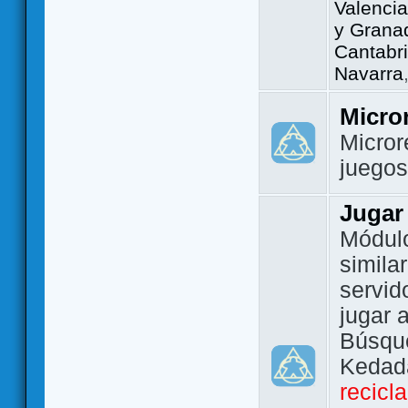
Valencia
y Grana
Cantabri
Navarra
Micro
Micror
juego
Jugar
Módulo
simila
servid
jugar 
Búsque
Kedada
recicl