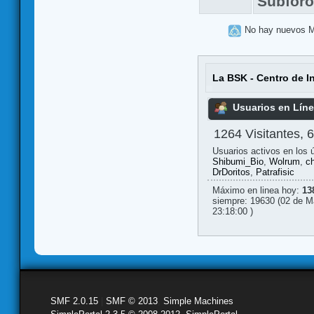
Subfor
No hay nuevos 
La BSK - Centro de I
Usuarios en Lín
1264 Visitantes, 
Usuarios activos en los 
Shibumi_Bio
,
Wolrum
,
c
DrDoritos
,
Patrafisic
Máximo en linea hoy:
13
siempre: 19630 (02 de M
23:18:00 )
SMF 2.0.15
|
SMF © 2013
,
Simple Machines