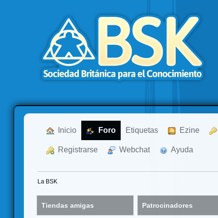
  Inicio
  Foro
Etiquetas
  Ezine
  Registrarse
  Webchat
  Ayuda
La BSK
Tiendas amigas
Patrocinadores