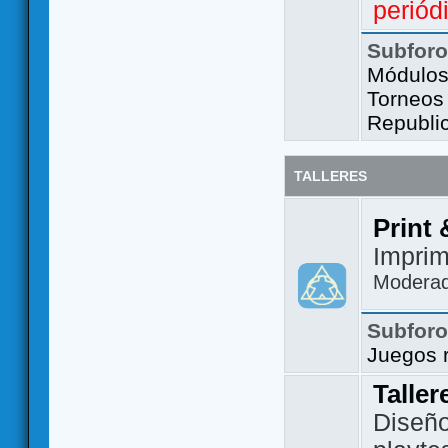
periód
Subfor
Módulos 
Torneos
Republi
TALLERES
Print 
Imprim
Modera
Subfor
Juegos 
Taller
Diseño