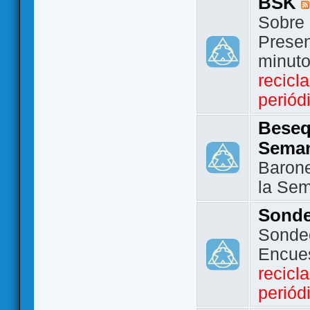
BSK
Sobre 
Presen
minut
recicl
periód
Beseq
Sema
Barone
la Se
Sond
Sondeo
Encue
recicl
periód