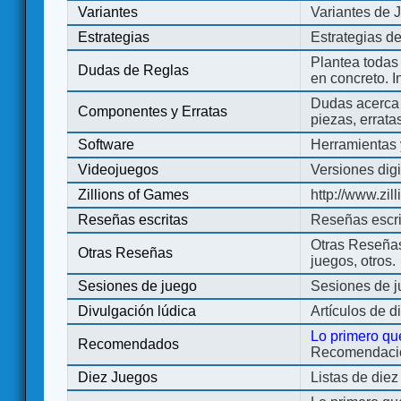
Variantes
Variantes de 
Estrategias
Estrategias d
Plantea todas
Dudas de Reglas
en concreto. 
Dudas acerca 
Componentes y Erratas
piezas, errata
Software
Herramientas 
Videojuegos
Versiones digi
Zillions of Games
http://www.zi
Reseñas escritas
Reseñas escri
Otras Reseñas 
Otras Reseñas
juegos, otros.
Sesiones de juego
Sesiones de 
Divulgación lúdica
Artículos de d
Lo primero qu
Recomendados
Recomendacion
Diez Juegos
Listas de die