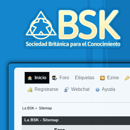
  Inicio
  Foro
Etiquetas
  Ezine
  Registrarse
  Webchat
  Ayuda
La BSK
»
Sitemap
La BSK - Sitemap