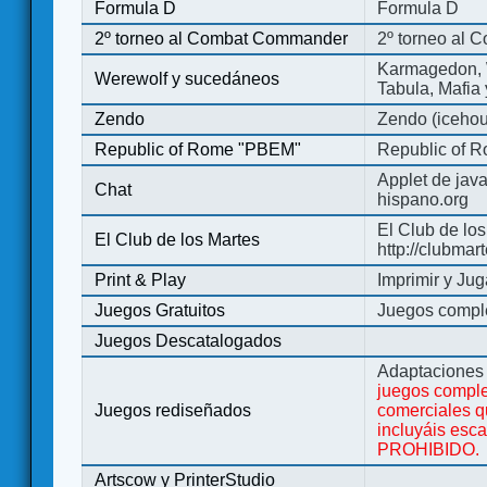
Formula D
Formula D
2º torneo al Combat Commander
2º torneo al
Karmagedon, W
Werewolf y sucedáneos
Tabula, Mafia
Zendo
Zendo (iceho
Republic of Rome "PBEM"
Republic of 
Applet de jav
Chat
hispano.org
El Club de los
El Club de los Martes
http://clubmar
Print & Play
Imprimir y Jug
Juegos Gratuitos
Juegos complet
Juegos Descatalogados
Adaptaciones 
juegos comple
Juegos rediseñados
comerciales q
incluyáis esc
PROHIBIDO.
Artscow y PrinterStudio