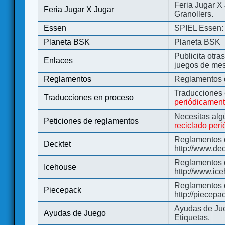
Feria Jugar X
Feria Jugar X Jugar
Granollers.
Essen
SPIEL Essen: 
Planeta BSK
Planeta BSK
Publicita otra
Enlaces
juegos de me
Reglamentos
Reglamentos d
Traducciones
Traducciones en proceso
periódicamen
Necesitas alg
Peticiones de reglamentos
reciclado per
Reglamentos d
Decktet
http://www.de
Reglamentos d
Icehouse
http://www.ic
Reglamentos 
Piecepack
http://piecepa
Ayudas de Jue
Ayudas de Juego
Etiquetas.