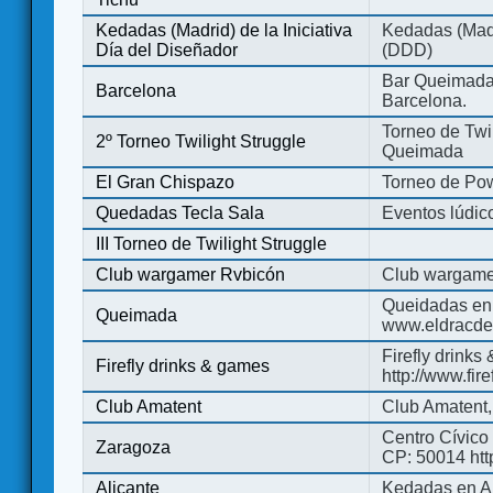
Kedadas (Madrid) de la Iniciativa
Kedadas (Madri
Día del Diseñador
(DDD)
Bar Queimada.
Barcelona
Barcelona.
Torneo de Twil
2º Torneo Twilight Struggle
Queimada
El Gran Chispazo
Torneo de Po
Quedadas Tecla Sala
Eventos lúdico
III Torneo de Twilight Struggle
Club wargamer Rvbicón
Club wargame
Queidadas en
Queimada
www.eldracde
Firefly drinks
Firefly drinks & games
http://www.fir
Club Amatent
Club Amatent,
Centro Cívico 
Zaragoza
CP: 50014 http
Alicante
Kedadas en Al