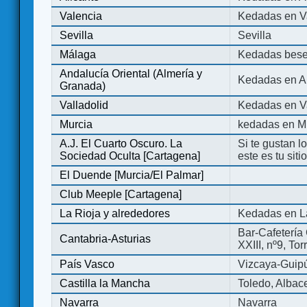
Valencia
Kedadas en V
Sevilla
Sevilla
Málaga
Kedadas bese
Andalucía Oriental (Almería y
Kedadas en An
Granada)
Valladolid
Kedadas en Va
Murcia
kedadas en M
A.J. El Cuarto Oscuro. La
Si te gustan l
Sociedad Oculta [Cartagena]
este es tu sit
El Duende [Murcia/El Palmar]
Club Meeple [Cartagena]
La Rioja y alrededores
Kedadas en L
Bar-Cafetería 
Cantabria-Asturias
XXIII, nº9, To
País Vasco
Vizcaya-Guip
Castilla la Mancha
Toledo, Albac
Navarra
Navarra