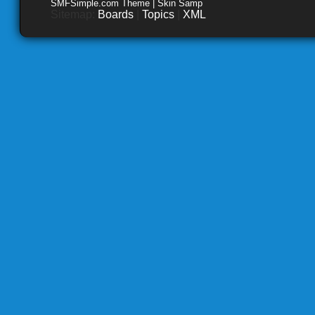
SMFSimple.com Theme | Skin Samp
Sitemap:
Boards
|
Topics
|
XML