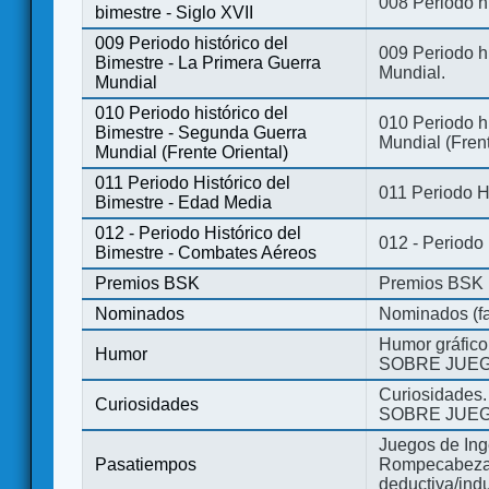
008 Periodo hi
bimestre - Siglo XVII
009 Periodo histórico del
009 Periodo hi
Bimestre - La Primera Guerra
Mundial.
Mundial
010 Periodo histórico del
010 Periodo h
Bimestre - Segunda Guerra
Mundial (Frent
Mundial (Frente Oriental)
011 Periodo Histórico del
011 Periodo H
Bimestre - Edad Media
012 - Periodo Histórico del
012 - Periodo
Bimestre - Combates Aéreos
Premios BSK
Premios BSK
Nominados
Nominados (fa
Humor gráfico
Humor
SOBRE JUEG
Curiosidades.
Curiosidades
SOBRE JUEG
Juegos de Ing
Pasatiempos
Rompecabezas
deductiva/indu