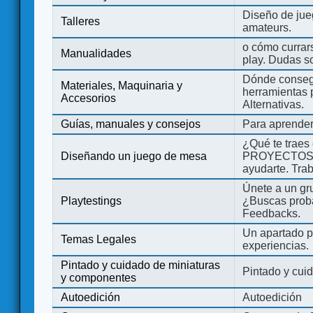
Diseño de jue
Talleres
amateurs.
o cómo currars
Manualidades
play. Dudas so
Dónde consegu
Materiales, Maquinaria y
herramientas 
Accesorios
Alternativas.
Guías, manuales y consejos
Para aprender
¿Qué te traes
Diseñando un juego de mesa
PROYECTOS co
ayudarte. Tra
Únete a un gru
Playtestings
¿Buscas probad
Feedbacks.
Un apartado pa
Temas Legales
experiencias.
Pintado y cuidado de miniaturas
Pintado y cui
y componentes
Autoedición
Autoedición