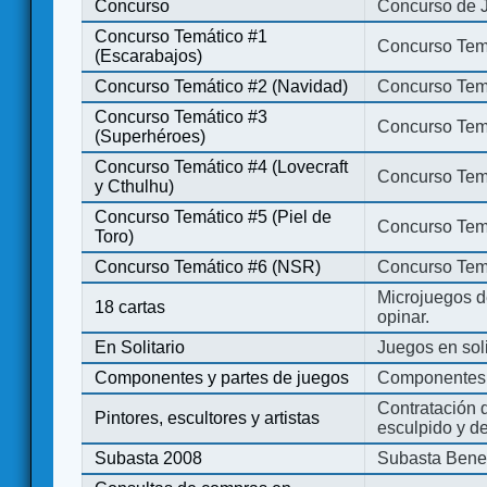
Concurso
Concurso de 
Concurso Temático #1
Concurso Temá
(Escarabajos)
Concurso Temático #2 (Navidad)
Concurso Tem
Concurso Temático #3
Concurso Tem
(Superhéroes)
Concurso Temático #4 (Lovecraft
Concurso Temá
y Cthulhu)
Concurso Temático #5 (Piel de
Concurso Temá
Toro)
Concurso Temático #6 (NSR)
Concurso Tem
Microjuegos d
18 cartas
opinar.
En Solitario
Juegos en soli
Componentes y partes de juegos
Componentes 
Contratación d
Pintores, escultores y artistas
esculpido y d
Subasta 2008
Subasta Bene