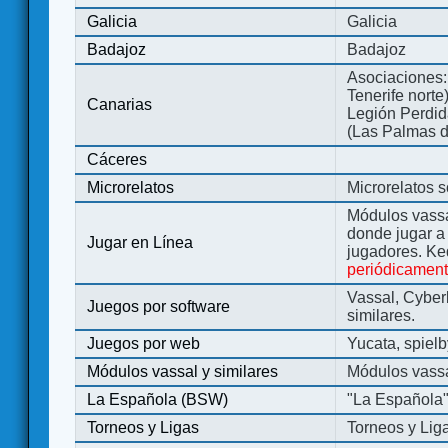
Galicia
Galicia
Badajoz
Badajoz
Asociaciones:
Tenerife norte
Canarias
Legión Perdida
(Las Palmas d
Cáceres
Microrelatos
Microrelatos 
Módulos vassa
donde jugar 
Jugar en Línea
jugadores. Ke
periódicamen
Vassal, Cyber
Juegos por software
similares.
Juegos por web
Yucata, spiel
Módulos vassal y similares
Módulos vassa
La Española (BSW)
"La Española
Torneos y Ligas
Torneos y Lig