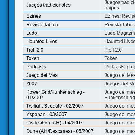
Juegos tradici
Juegos tradicionales
naipes.
Ezines
Ezines. Revist
Revista Tabula
Revista Tabul
Ludo
Ludo Magazi
Haunted Lives
Haunted Live
Troll 2.0
Troll 2.0
Token
Token
Podcasts
Podcasts, pro
Juego del Mes
Juego del Me
2007
Juegos del Me
Power Grid/Funkenschlag -
Juego del mes
01/2007
Funkenschlag 
Twilight Struggle - 02/2007
Juego del mes
Yspahan - 03/2007
Juego del me
Civilization (AH) - 04/2007
Juego del mes 
Dune (AH/Descartes) - 05/2007
Juego del me