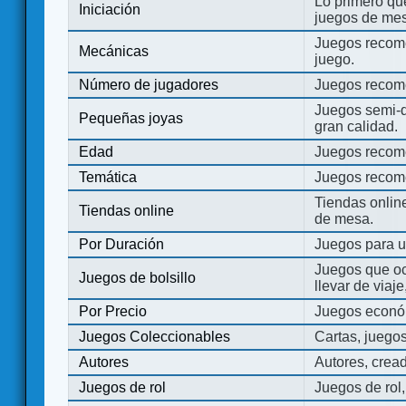
Lo primero que
Iniciación
juegos de mes
Juegos recome
Mecánicas
juego.
Número de jugadores
Juegos recom
Juegos semi-d
Pequeñas joyas
gran calidad.
Edad
Juegos recom
Temática
Juegos recom
Tiendas onli
Tiendas online
de mesa.
Por Duración
Juegos para u
Juegos que o
Juegos de bolsillo
llevar de viaje
Por Precio
Juegos económ
Juegos Coleccionables
Cartas, juego
Autores
Autores, crea
Juegos de rol
Juegos de rol,