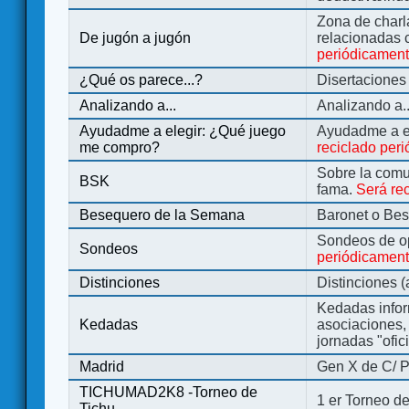
Zona de charl
De jugón a jugón
relacionadas 
periódicamen
¿Qué os parece...?
Disertaciones
Analizando a...
Analizando a..
Ayudadme a elegir: ¿Qué juego
Ayudadme a e
me compro?
reciclado per
Sobre la comu
BSK
fama.
Será re
Besequero de la Semana
Baronet o Be
Sondeos de o
Sondeos
periódicament
Distinciones
Distinciones 
Kedadas infor
Kedadas
asociaciones, 
jornadas "ofic
Madrid
Gen X de C/ P
TICHUMAD2K8 -Torneo de
1 er Torneo de
Tichu