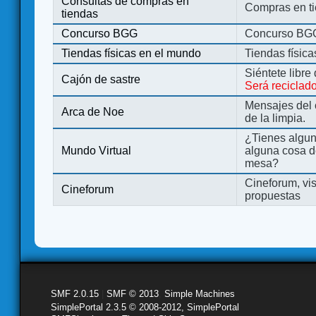
Consultas de compras en
Compras en ti
tiendas
Concurso BGG
Concurso BG
Tiendas físicas en el mundo
Tiendas físic
Siéntete libre
Cajón de sastre
Será reciclad
Mensajes del 
Arca de Noe
de la limpia.
¿Tienes algu
Mundo Virtual
alguna cosa d
mesa?
Cineforum, vis
Cineforum
propuestas
SMF 2.0.15
|
SMF © 2013
,
Simple Machines
SimplePortal 2.3.5 © 2008-2012, SimplePortal