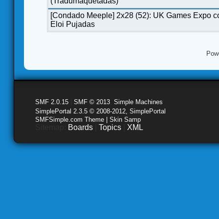
(Tradumaquetadas)
[Condado Meeple] 2x28 (52): UK Games Expo c
Eloi Pujadas
Pow
SMF 2.0.15
|
SMF © 2013
,
Simple Machines
SimplePortal 2.3.5 © 2008-2012, SimplePortal
SMFSimple.com Theme | Skin Samp
Sitemap:
Boards
|
Topics
|
XML