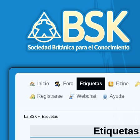
  Inicio
  Foro
Etiquetas
  Ezine
  Registrarse
  Webchat
  Ayuda
La BSK
»
Etiquetas
Etiqueta