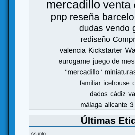
mercadillo
venta
pnp
reseña
barcel
dudas
vendo
rediseño
Comp
valencia
Kickstarter
Wa
eurogame
juego de mes
"mercadillo"
miniatura
familiar
icehouse
dados
cádiz
va
málaga
alicante
3
Últimas Eti
Asunto