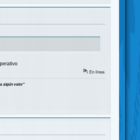
operativo
En línea
a algún valor"