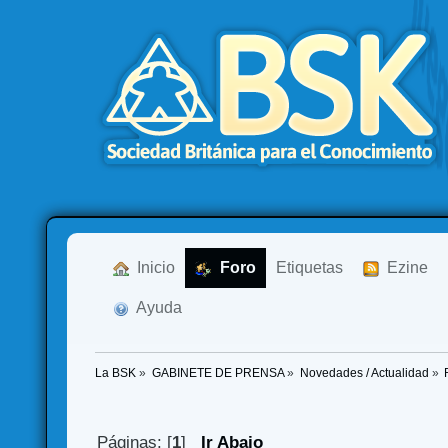
  Inicio
  Foro
Etiquetas
  Ezine
  Ayuda
La BSK
»
GABINETE DE PRENSA
»
Novedades / Actualidad
»
Páginas: [
1
]
Ir Abajo