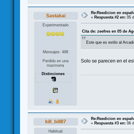
Re:Reedicion en españ
Sastakai
«
Respuesta #2 en:
05 d
Experimentado
Cita de: zeefres en 05 de Ag
Este que es estilo al Arcad
Mensajes: 498
Solo se parecen en el est
Perdido en una
mazmorra
Distinciones
Re:Reedicion en españ
kill_bill87
«
Respuesta #3 en:
06 d
Habitual