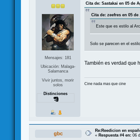
Cita de: Sastakai en 05 de A
Cita de: zeefres en 05 de
Este que es estilo al Ar
Solo se parecen en el estil
Mensajes: 181
También es verdad que h
Ubicación: Malaga-
Salamanca
Vivir juntos, morir
Cine nada mas que cine
solos
Distinciones
Re:Reedicion en españ
gbc
«
Respuesta #4 en:
06 d