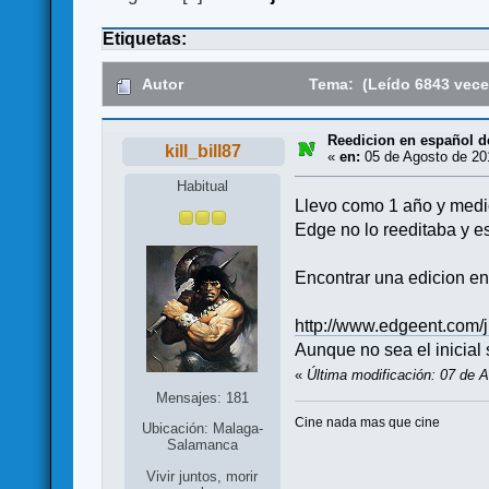
Etiquetas:
Autor
Tema: (Leído 6843 vece
Reedicion en español 
kill_bill87
«
en:
05 de Agosto de 20
Habitual
Llevo como 1 año y medi
Edge no lo reeditaba y e
Encontrar una edicion en
http://www.edgeent.com/
Aunque no sea el inicial 
«
Última modificación: 07 de 
Mensajes: 181
Cine nada mas que cine
Ubicación: Malaga-
Salamanca
Vivir juntos, morir