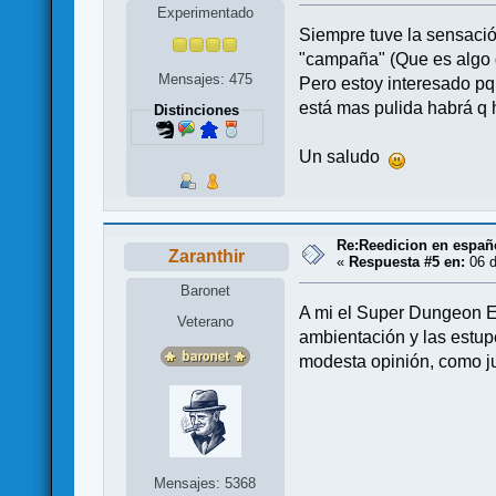
Experimentado
Siempre tuve la sensació
"campaña" (Que es algo 
Mensajes: 475
Pero estoy interesado pq,
está mas pulida habrá q 
Distinciones
Un saludo
Re:Reedicion en españ
Zaranthir
«
Respuesta #5 en:
06 d
Baronet
A mi el Super Dungeon E
Veterano
ambientación y las estup
modesta opinión, como ju
Mensajes: 5368