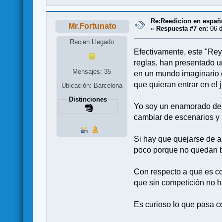
Re:Reedicion en españ
Mr.Fortunato
«
Respuesta #7 en:
06 d
Recien Llegado
Efectivamente, este "Rey
reglas, han presentado u
Mensajes: 35
en un mundo imaginario c
que quieran entrar en el 
Ubicación: Barcelona
Distinciones
Yo soy un enamorado del
cambiar de escenarios y 
Si hay que quejarse de 
poco porque no quedan bi
Con respecto a que es co
que sin competición no h
Es curioso lo que pasa c