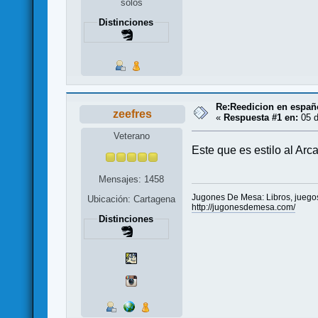
solos
Distinciones
Re:Reedicion en españ
zeefres
«
Respuesta #1 en:
05 d
Veterano
Este que es estilo al Arc
Mensajes: 1458
Jugones De Mesa: Libros, juegos
Ubicación: Cartagena
http://jugonesdemesa.com/
Distinciones