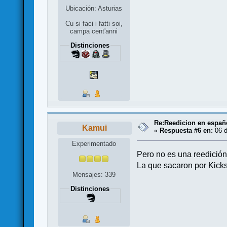
Ubicación: Asturias
Cu si faci i fatti soi,
campa cent'anni
Distinciones
Re:Reedicion en españ
Kamui
«
Respuesta #6 en:
06 d
Experimentado
Pero no es una reedición
La que sacaron por Kicks
Mensajes: 339
Distinciones