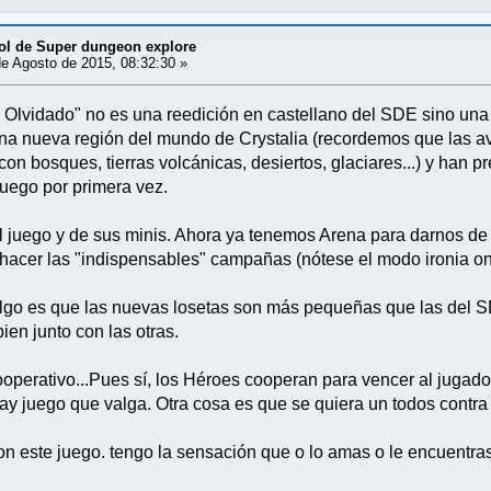
ol de Super dungeon explore
e Agosto de 2015, 08:32:30 »
 Olvidado" no es una reedición en castellano del SDE sino una r
na nueva región del mundo de Crystalia (recordemos que las a
on bosques, tierras volcánicas, desiertos, glaciares...) y han
juego por primera vez.
 juego y de sus minis. Ahora ya tenemos Arena para darnos d
hacer las "indispensables" campañas (nótese el modo ironia on 
algo es que las nuevas losetas son más pequeñas que las del S
en junto con las otras.
operativo...Pues sí, los Héroes cooperan para vencer al jugad
ay juego que valga. Otra cosa es que se quiera un todos contra
on este juego. tengo la sensación que o lo amas o le encuentras