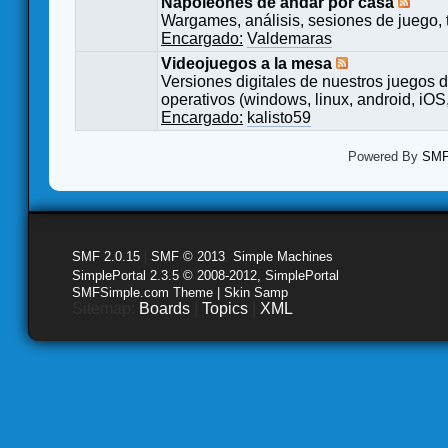
Napoleones de andar por casa
Wargames, análisis, sesiones de juego, 
Encargado:
Valdemaras
Videojuegos a la mesa
Versiones digitales de nuestros juegos d
operativos (windows, linux, android, iOS,
Encargado:
kalisto59
Powered By
SMF 
SMF 2.0.15
|
SMF © 2013
,
Simple Machines
SimplePortal 2.3.5 © 2008-2012, SimplePortal
SMFSimple.com Theme | Skin Samp
Sitemap:
Boards
|
Topics
|
XML