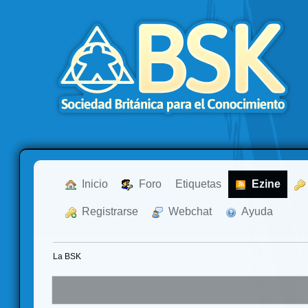
  Inicio
  Foro
Etiquetas
  Ezine
  Registrarse
  Webchat
  Ayuda
La BSK