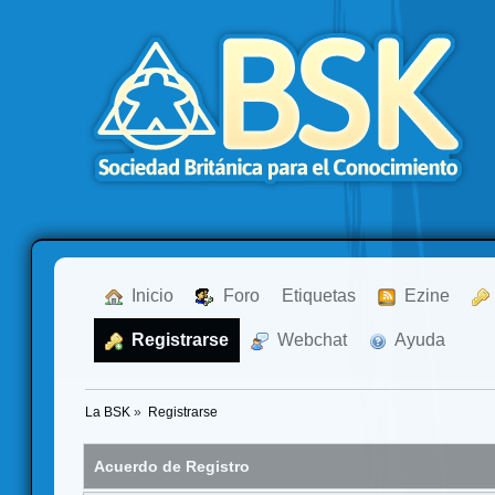
  Inicio
  Foro
Etiquetas
  Ezine
  Registrarse
  Webchat
  Ayuda
La BSK
»
Registrarse
Acuerdo de Registro