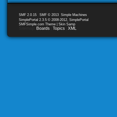
SMF 2.0.15
|
SMF © 2013
,
Simple Machines
SimplePortal 2.3.5 © 2008-2012, SimplePortal
SMFSimple.com Theme | Skin Samp
Sitemap:
Boards
|
Topics
|
XML