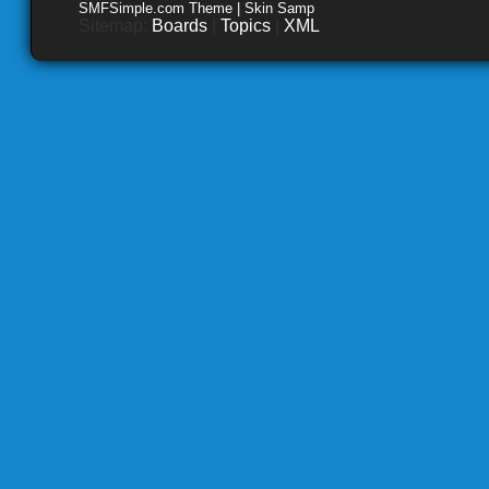
SMFSimple.com Theme | Skin Samp
Sitemap:
Boards
|
Topics
|
XML