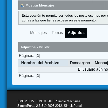
Mostrar Mensajes
Esta sección te permite ver todos los posts escritos por
zonas a las que tienes acceso en este momento.
Mensajes
Temas
Adjuntos
Adjuntos - Br0k3r
Páginas: [
1
]
Nombre del Archivo
Descargas
Mensa
El usuario aún no
Páginas: [
1
]
SMF 2.0.15
|
SMF © 2013
,
Simple Machines
SimplePortal 2.3.5 © 2008-2012, SimplePortal