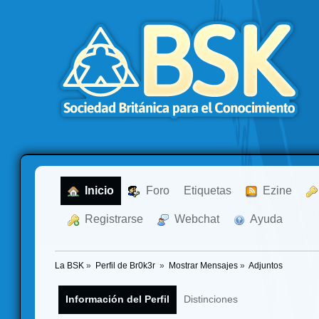
  Inicio
  Foro
Etiquetas
  Ezine
  Registrarse
  Webchat
  Ayuda
La BSK
»
Perfil de Br0k3r 
»
Mostrar Mensajes
»
Adjuntos
Información del Perfil
Distinciones