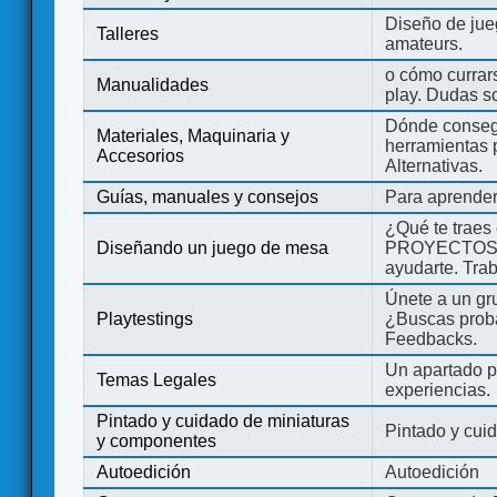
Diseño de jue
Talleres
amateurs.
o cómo currars
Manualidades
play. Dudas so
Dónde consegu
Materiales, Maquinaria y
herramientas 
Accesorios
Alternativas.
Guías, manuales y consejos
Para aprender
¿Qué te traes
Diseñando un juego de mesa
PROYECTOS co
ayudarte. Tra
Únete a un gru
Playtestings
¿Buscas probad
Feedbacks.
Un apartado pa
Temas Legales
experiencias.
Pintado y cuidado de miniaturas
Pintado y cui
y componentes
Autoedición
Autoedición