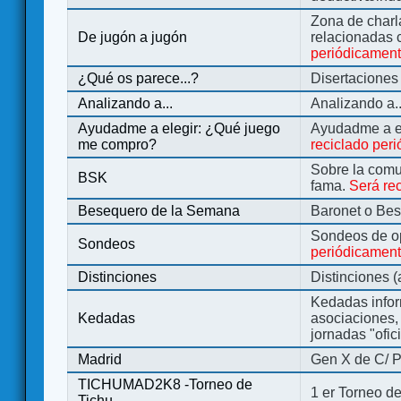
Zona de charl
De jugón a jugón
relacionadas 
periódicamen
¿Qué os parece...?
Disertaciones
Analizando a...
Analizando a..
Ayudadme a elegir: ¿Qué juego
Ayudadme a e
me compro?
reciclado per
Sobre la comu
BSK
fama.
Será re
Besequero de la Semana
Baronet o Be
Sondeos de o
Sondeos
periódicament
Distinciones
Distinciones 
Kedadas infor
Kedadas
asociaciones, 
jornadas "ofic
Madrid
Gen X de C/ P
TICHUMAD2K8 -Torneo de
1 er Torneo de
Tichu