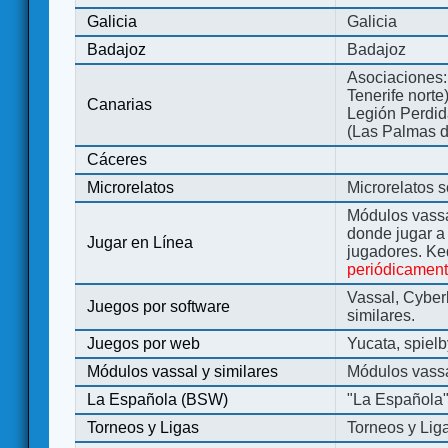
Galicia
Galicia
Badajoz
Badajoz
Asociaciones:
Tenerife norte
Canarias
Legión Perdida
(Las Palmas d
Cáceres
Microrelatos
Microrelatos 
Módulos vassa
donde jugar 
Jugar en Línea
jugadores. Ke
periódicamen
Vassal, Cyber
Juegos por software
similares.
Juegos por web
Yucata, spiel
Módulos vassal y similares
Módulos vassa
La Española (BSW)
"La Española
Torneos y Ligas
Torneos y Lig