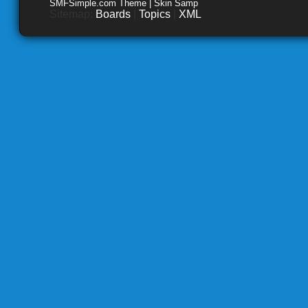
SMFSimple.com Theme | Skin Samp
Sitemap:
Boards
|
Topics
|
XML