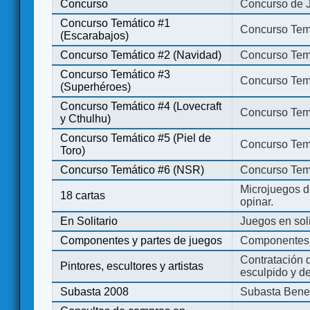
Concurso
Concurso de 
Concurso Temático #1
Concurso Temá
(Escarabajos)
Concurso Temático #2 (Navidad)
Concurso Tem
Concurso Temático #3
Concurso Tem
(Superhéroes)
Concurso Temático #4 (Lovecraft
Concurso Temá
y Cthulhu)
Concurso Temático #5 (Piel de
Concurso Temá
Toro)
Concurso Temático #6 (NSR)
Concurso Tem
Microjuegos d
18 cartas
opinar.
En Solitario
Juegos en soli
Componentes y partes de juegos
Componentes 
Contratación d
Pintores, escultores y artistas
esculpido y d
Subasta 2008
Subasta Bene