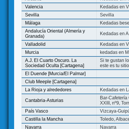
Valencia
Kedadas en V
Sevilla
Sevilla
Málaga
Kedadas bese
Andalucía Oriental (Almería y
Kedadas en An
Granada)
Valladolid
Kedadas en Va
Murcia
kedadas en M
A.J. El Cuarto Oscuro. La
Si te gustan l
Sociedad Oculta [Cartagena]
este es tu sit
El Duende [Murcia/El Palmar]
Club Meeple [Cartagena]
La Rioja y alrededores
Kedadas en L
Bar-Cafetería 
Cantabria-Asturias
XXIII, nº9, To
País Vasco
Vizcaya-Guip
Castilla la Mancha
Toledo, Albac
Navarra
Navarra