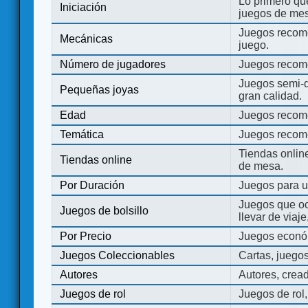
Lo primero que
Iniciación
juegos de mes
Juegos recome
Mecánicas
juego.
Número de jugadores
Juegos recom
Juegos semi-d
Pequeñas joyas
gran calidad.
Edad
Juegos recom
Temática
Juegos recom
Tiendas onli
Tiendas online
de mesa.
Por Duración
Juegos para u
Juegos que o
Juegos de bolsillo
llevar de viaje
Por Precio
Juegos económ
Juegos Coleccionables
Cartas, juego
Autores
Autores, crea
Juegos de rol
Juegos de rol,