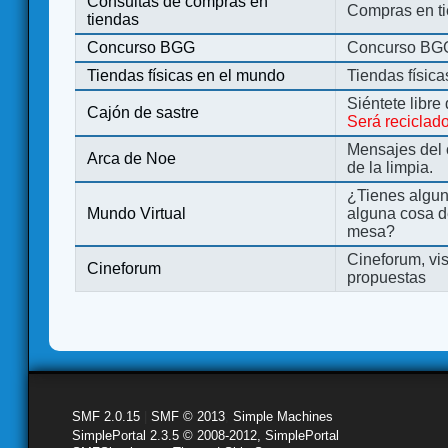
Consultas de compras en
Compras en ti
tiendas
Concurso BGG
Concurso BG
Tiendas físicas en el mundo
Tiendas físic
Siéntete libre
Cajón de sastre
Será reciclad
Mensajes del 
Arca de Noe
de la limpia.
¿Tienes algu
Mundo Virtual
alguna cosa d
mesa?
Cineforum, vis
Cineforum
propuestas
SMF 2.0.15
|
SMF © 2013
,
Simple Machines
SimplePortal 2.3.5 © 2008-2012, SimplePortal