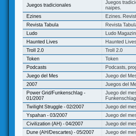
Juegos tradici
Juegos tradicionales
naipes.
Ezines
Ezines. Revist
Revista Tabula
Revista Tabul
Ludo
Ludo Magazi
Haunted Lives
Haunted Live
Troll 2.0
Troll 2.0
Token
Token
Podcasts
Podcasts, pro
Juego del Mes
Juego del Me
2007
Juegos del Me
Power Grid/Funkenschlag -
Juego del mes
01/2007
Funkenschlag 
Twilight Struggle - 02/2007
Juego del mes
Yspahan - 03/2007
Juego del me
Civilization (AH) - 04/2007
Juego del mes 
Dune (AH/Descartes) - 05/2007
Juego del me