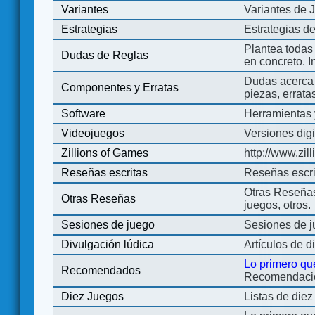
Variantes
Variantes de 
Estrategias
Estrategias d
Plantea todas
Dudas de Reglas
en concreto. 
Dudas acerca 
Componentes y Erratas
piezas, errata
Software
Herramientas 
Videojuegos
Versiones digi
Zillions of Games
http://www.zi
Reseñas escritas
Reseñas escri
Otras Reseñas 
Otras Reseñas
juegos, otros.
Sesiones de juego
Sesiones de 
Divulgación lúdica
Artículos de d
Lo primero qu
Recomendados
Recomendacion
Diez Juegos
Listas de die