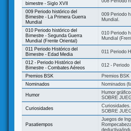
008 Periodo hi
bimestre - Siglo XVII
009 Periodo histórico del
009 Periodo hi
Bimestre - La Primera Guerra
Mundial.
Mundial
010 Periodo histórico del
010 Periodo h
Bimestre - Segunda Guerra
Mundial (Frent
Mundial (Frente Oriental)
011 Periodo Histórico del
011 Periodo H
Bimestre - Edad Media
012 - Periodo Histórico del
012 - Periodo
Bimestre - Combates Aéreos
Premios BSK
Premios BSK
Nominados
Nominados (fa
Humor gráfico
Humor
SOBRE JUEG
Curiosidades.
Curiosidades
SOBRE JUEG
Juegos de Ing
Pasatiempos
Rompecabezas
deductiva/indu