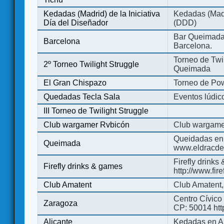
Kedadas (Madrid) de la Iniciativa
Kedadas (Madri
Día del Diseñador
(DDD)
Bar Queimada.
Barcelona
Barcelona.
Torneo de Twil
2º Torneo Twilight Struggle
Queimada
El Gran Chispazo
Torneo de Po
Quedadas Tecla Sala
Eventos lúdico
III Torneo de Twilight Struggle
Club wargamer Rvbicón
Club wargame
Queidadas en
Queimada
www.eldracde
Firefly drinks
Firefly drinks & games
http://www.fir
Club Amatent
Club Amatent,
Centro Cívico 
Zaragoza
CP: 50014 http
Alicante
Kedadas en Al