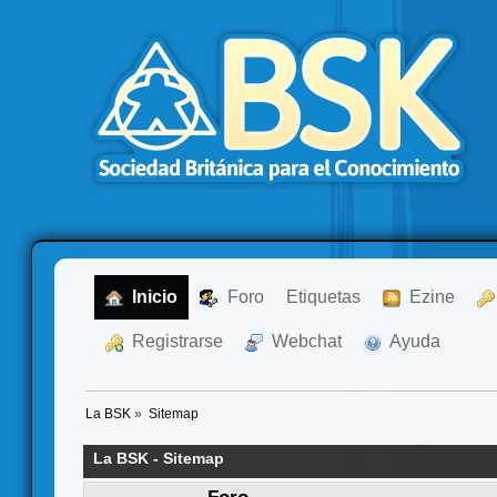
  Inicio
  Foro
Etiquetas
  Ezine
  Registrarse
  Webchat
  Ayuda
La BSK
»
Sitemap
La BSK - Sitemap