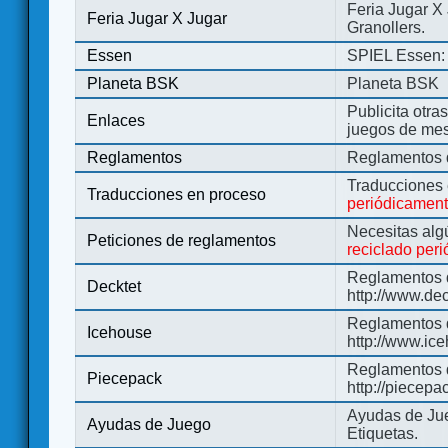
Feria Jugar X
Feria Jugar X Jugar
Granollers.
Essen
SPIEL Essen: 
Planeta BSK
Planeta BSK
Publicita otra
Enlaces
juegos de me
Reglamentos
Reglamentos d
Traducciones
Traducciones en proceso
periódicamen
Necesitas alg
Peticiones de reglamentos
reciclado per
Reglamentos d
Decktet
http://www.de
Reglamentos d
Icehouse
http://www.ic
Reglamentos 
Piecepack
http://piecepa
Ayudas de Jue
Ayudas de Juego
Etiquetas.