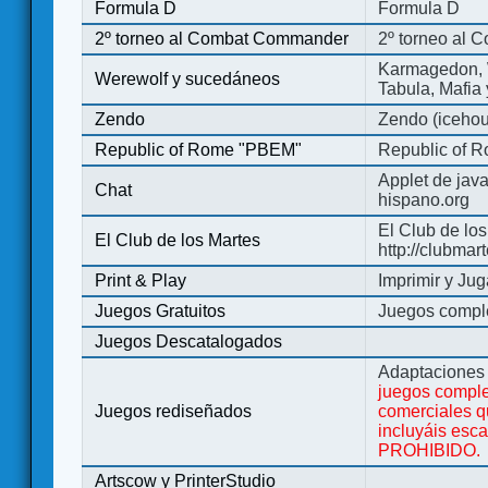
Formula D
Formula D
2º torneo al Combat Commander
2º torneo al
Karmagedon, W
Werewolf y sucedáneos
Tabula, Mafia
Zendo
Zendo (iceho
Republic of Rome "PBEM"
Republic of 
Applet de jav
Chat
hispano.org
El Club de los
El Club de los Martes
http://clubmar
Print & Play
Imprimir y Jug
Juegos Gratuitos
Juegos complet
Juegos Descatalogados
Adaptaciones 
juegos comple
Juegos rediseñados
comerciales q
incluyáis esc
PROHIBIDO.
Artscow y PrinterStudio