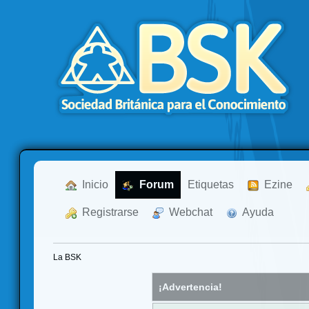
  Inicio
  Forum
Etiquetas
  Ezine
  Registrarse
  Webchat
  Ayuda
La BSK
¡Advertencia!