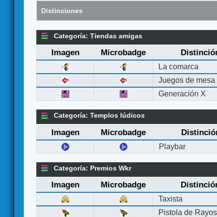
Distinciones
Categoría: Tiendas amigas
Imagen
Microbadge
Distinció
La comarca
Juegos de mesa
Generación X
Categoría: Templos lúdicos
Imagen
Microbadge
Distinció
Playbar
Categoría: Premios Wkr
Imagen
Microbadge
Distinció
Taxista
Pistola de Rayo