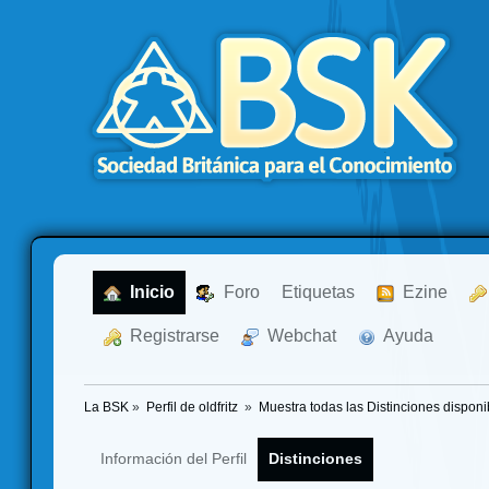
  Inicio
  Foro
Etiquetas
  Ezine
  Registrarse
  Webchat
  Ayuda
La BSK
»
Perfil de oldfritz 
»
Muestra todas las Distinciones disponi
Información del Perfil
Distinciones