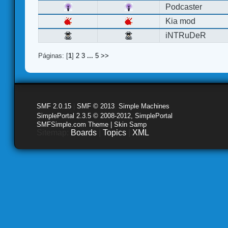
Podcaster
Kia mod
iNTRuDeR
Páginas: [
1
]
2
3
...
5
>>
SMF 2.0.15
|
SMF © 2013
,
Simple Machines
SimplePortal 2.3.5 © 2008-2012, SimplePortal
SMFSimple.com Theme | Skin Samp
Sitemap:
Boards
|
Topics
|
XML