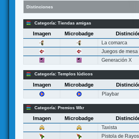
Distinciones
Categoría: Tiendas amigas
Imagen
Microbadge
Distinció
La comarca
Juegos de mesa
Generación X
Categoría: Templos lúdicos
Imagen
Microbadge
Distinció
Playbar
Categoría: Premios Wkr
Imagen
Microbadge
Distinció
Taxista
Pistola de Rayo