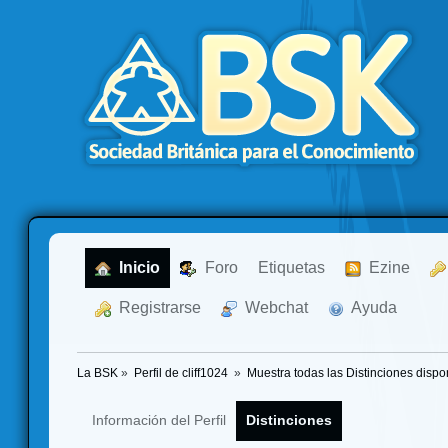
  Inicio
  Foro
Etiquetas
  Ezine
  Registrarse
  Webchat
  Ayuda
La BSK
»
Perfil de cliff1024 
»
Muestra todas las Distinciones dispo
Información del Perfil
Distinciones