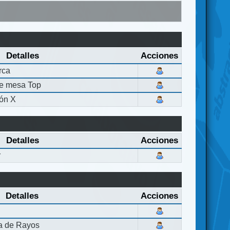
Detalles
Acciones
rca
de mesa Top
ón X
Detalles
Acciones
r
Detalles
Acciones
la de Rayos