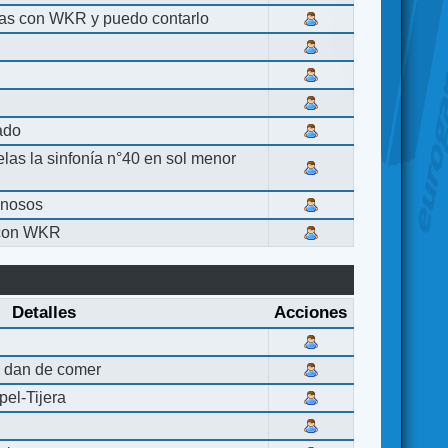
las con WKR y puedo contarlo
lado
elas la sinfonía n°40 en sol menor
inosos
 con WKR
Detalles
Acciones
 dan de comer
el-Tijera