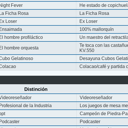
Night Fever
He estado de copichue
La Ficha Rosa
La Ficha Rosa
Ex Loser
Ex Loser
Ensaimada
100% mallorquín
El hombre profiláctico
Un maestro del retracti
Te toca con las castañu
El hombre orquesta
KV.550
Cubo Gelatinoso
Desayuna Cubos Gelat
Colacao
Colacao/café y partida
Distinción
Videoreseñador
Videoreseñador
Profesional de la Industria
Los juegos de mesa me
ppt
Campeón de Piedra-Pap
Podcaster
Podcaster