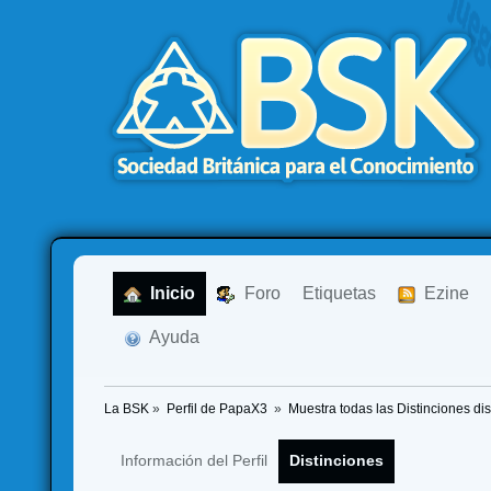
  Inicio
  Foro
Etiquetas
  Ezine
  Ayuda
La BSK
»
Perfil de PapaX3 
»
Muestra todas las Distinciones di
Información del Perfil
Distinciones