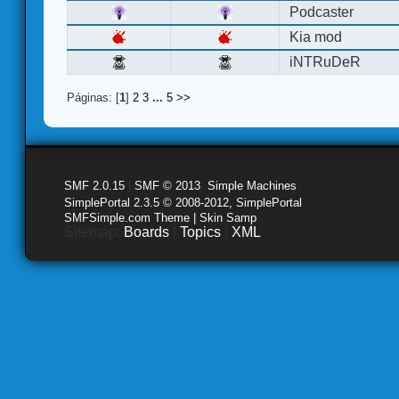
Podcaster
Kia mod
iNTRuDeR
Páginas: [
1
]
2
3
...
5
>>
SMF 2.0.15
|
SMF © 2013
,
Simple Machines
SimplePortal 2.3.5 © 2008-2012, SimplePortal
SMFSimple.com Theme | Skin Samp
Sitemap:
Boards
|
Topics
|
XML