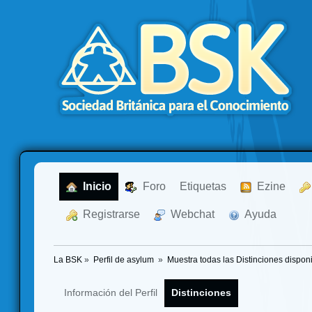
  Inicio
  Foro
Etiquetas
  Ezine
  Registrarse
  Webchat
  Ayuda
La BSK
»
Perfil de asylum 
»
Muestra todas las Distinciones dispon
Información del Perfil
Distinciones