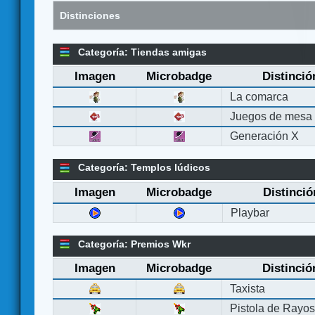
Distinciones
Categoría: Tiendas amigas
Imagen
Microbadge
Distinció
La comarca
Juegos de mesa
Generación X
Categoría: Templos lúdicos
Imagen
Microbadge
Distinció
Playbar
Categoría: Premios Wkr
Imagen
Microbadge
Distinció
Taxista
Pistola de Rayo