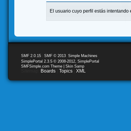
El usuario cuyo perfil estás intentando e
SMF 2.0.15
|
SMF © 2013
,
Simple Machines
SimplePortal 2.3.5 © 2008-2012, SimplePortal
SMFSimple.com Theme | Skin Samp
Sitemap:
Boards
|
Topics
|
XML