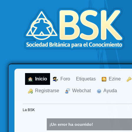
  Inicio
  Foro
Etiquetas
  Ezine
  Registrarse
  Webchat
  Ayuda
La BSK
¡Un error ha ocurrido!