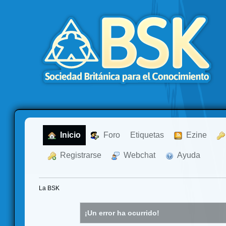
  Inicio
  Foro
Etiquetas
  Ezine
  Registrarse
  Webchat
  Ayuda
La BSK
¡Un error ha ocurrido!