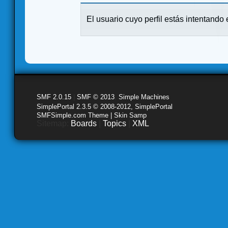
El usuario cuyo perfil estás intentando e
SMF 2.0.15
|
SMF © 2013
,
Simple Machines
SimplePortal 2.3.5 © 2008-2012, SimplePortal
SMFSimple.com Theme | Skin Samp
Sitemap:
Boards
|
Topics
|
XML