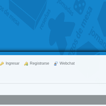
  Ingresar
  Registrarse
  Webchat