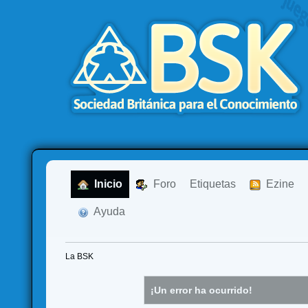
  Inicio
  Foro
Etiquetas
  Ezine
  Ayuda
La BSK
¡Un error ha ocurrido!