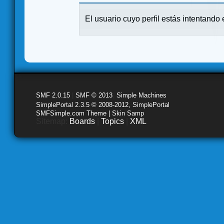
El usuario cuyo perfil estás intentando e
SMF 2.0.15
|
SMF © 2013
,
Simple Machines
SimplePortal 2.3.5 © 2008-2012, SimplePortal
SMFSimple.com Theme | Skin Samp
Sitemap:
Boards
|
Topics
|
XML