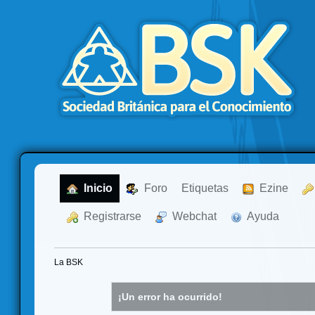
  Inicio
  Foro
Etiquetas
  Ezine
  Registrarse
  Webchat
  Ayuda
La BSK
¡Un error ha ocurrido!