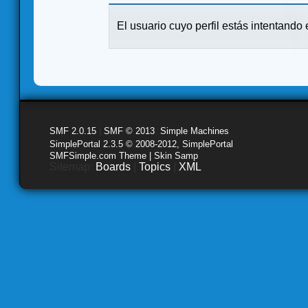
El usuario cuyo perfil estás intentando e
SMF 2.0.15
|
SMF © 2013
,
Simple Machines
SimplePortal 2.3.5 © 2008-2012, SimplePortal
SMFSimple.com Theme | Skin Samp
Sitemap:
Boards
|
Topics
|
XML