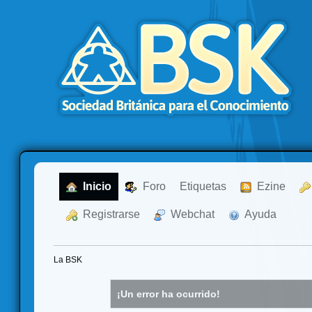
  Inicio
  Foro
Etiquetas
  Ezine
  Registrarse
  Webchat
  Ayuda
La BSK
¡Un error ha ocurrido!