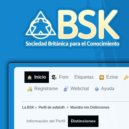
  Inicio
  Foro
Etiquetas
  Ezine
  Registrarse
  Webchat
  Ayuda
La BSK
»
Perfil de asfaloth 
»
Muestra mis Distinciones
Información del Perfil
Distinciones