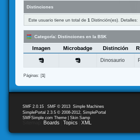
Distinciones
Este usuario tiene un total de
1
Distinción(es). Detalles:
Categoría: Distinciones en la BSK
Imagen
Microbadge
Distinción
R
Dinosaurio
Páginas: [
1
]
SMF 2.0.15
|
SMF © 2013
,
Simple Machines
SimplePortal 2.3.5 © 2008-2012, SimplePortal
SMFSimple.com Theme | Skin Samp
Sitemap:
Boards
|
Topics
|
XML