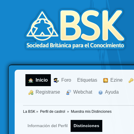
  Inicio
  Foro
Etiquetas
  Ezine
  Registrarse
  Webchat
  Ayuda
La BSK
»
Perfil de castrol 
»
Muestra mis Distinciones
Información del Perfil
Distinciones