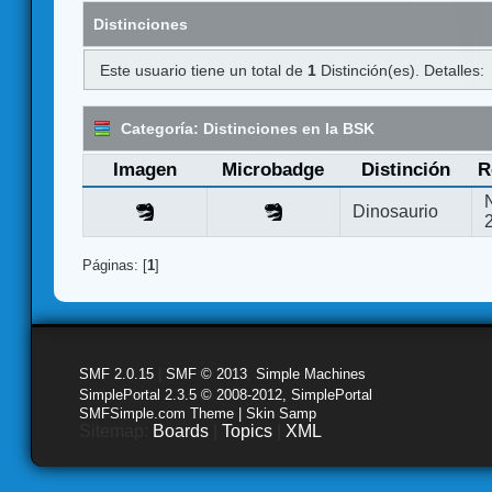
Distinciones
Este usuario tiene un total de
1
Distinción(es). Detalles:
Categoría: Distinciones en la BSK
Imagen
Microbadge
Distinción
R
Dinosaurio
Páginas: [
1
]
SMF 2.0.15
|
SMF © 2013
,
Simple Machines
SimplePortal 2.3.5 © 2008-2012, SimplePortal
SMFSimple.com Theme | Skin Samp
Sitemap:
Boards
|
Topics
|
XML