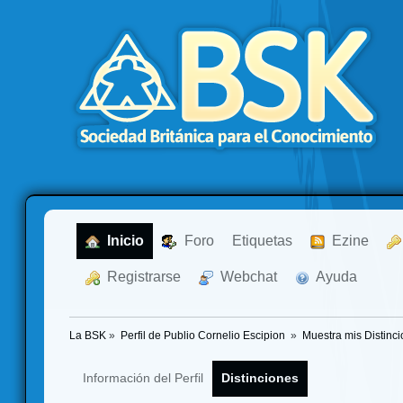
  Inicio
  Foro
Etiquetas
  Ezine
  Registrarse
  Webchat
  Ayuda
La BSK
»
Perfil de Publio Cornelio Escipion 
»
Muestra mis Distinc
Información del Perfil
Distinciones