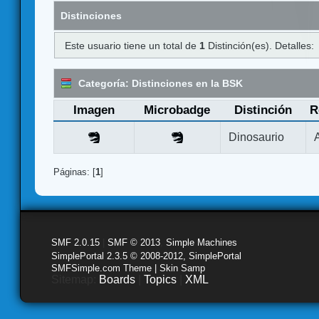
Distinciones
Este usuario tiene un total de
1
Distinción(es). Detalles:
Categoría: Distinciones en la BSK
Imagen
Microbadge
Distinción
R
Dinosaurio
Páginas: [
1
]
SMF 2.0.15
|
SMF © 2013
,
Simple Machines
SimplePortal 2.3.5 © 2008-2012, SimplePortal
SMFSimple.com Theme | Skin Samp
Sitemap:
Boards
|
Topics
|
XML