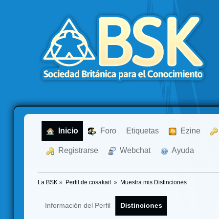
  Inicio
  Foro
Etiquetas
  Ezine
  Registrarse
  Webchat
  Ayuda
La BSK
»
Perfil de cosakait 
»
Muestra mis Distinciones
Información del Perfil
Distinciones