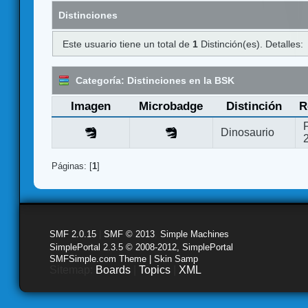
Distinciones
Este usuario tiene un total de
1
Distinción(es). Detalles:
Categoría: Distinciones en la BSK
Imagen
Microbadge
Distinción
R
Dinosaurio
Páginas: [
1
]
SMF 2.0.15
|
SMF © 2013
,
Simple Machines
SimplePortal 2.3.5 © 2008-2012, SimplePortal
SMFSimple.com Theme | Skin Samp
Sitemap:
Boards
|
Topics
|
XML