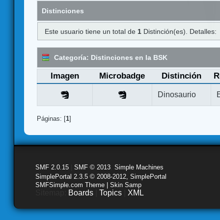
Distinciones
Este usuario tiene un total de
1
Distinción(es). Detalles:
Categoría: Distinciones en la BSK
Imagen
Microbadge
Distinción
R
Dinosaurio
Páginas: [
1
]
SMF 2.0.15
|
SMF © 2013
,
Simple Machines
SimplePortal 2.3.5 © 2008-2012, SimplePortal
SMFSimple.com Theme | Skin Samp
Sitemap:
Boards
|
Topics
|
XML