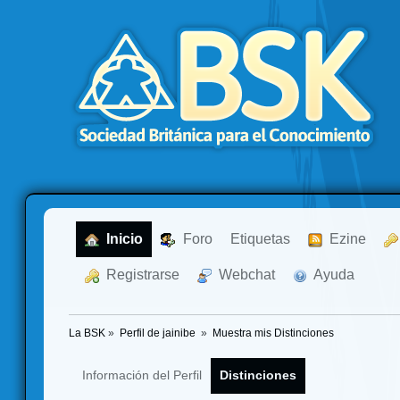
  Inicio
  Foro
Etiquetas
  Ezine
  Registrarse
  Webchat
  Ayuda
La BSK
»
Perfil de jainibe 
»
Muestra mis Distinciones
Información del Perfil
Distinciones