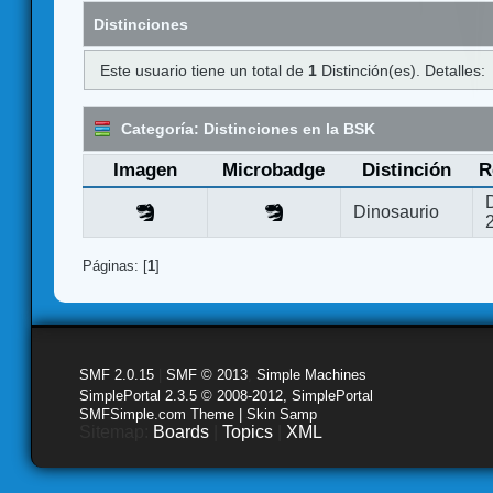
Distinciones
Este usuario tiene un total de
1
Distinción(es). Detalles:
Categoría: Distinciones en la BSK
Imagen
Microbadge
Distinción
R
Dinosaurio
Páginas: [
1
]
SMF 2.0.15
|
SMF © 2013
,
Simple Machines
SimplePortal 2.3.5 © 2008-2012, SimplePortal
SMFSimple.com Theme | Skin Samp
Sitemap:
Boards
|
Topics
|
XML