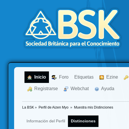
  Inicio
  Foro
Etiquetas
  Ezine
  Registrarse
  Webchat
  Ayuda
La BSK
»
Perfil de Aizen Myo 
»
Muestra mis Distinciones
Información del Perfil
Distinciones