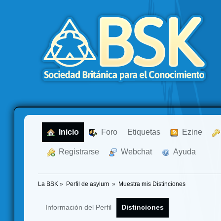
  Inicio
  Foro
Etiquetas
  Ezine
  Registrarse
  Webchat
  Ayuda
La BSK
»
Perfil de asylum 
»
Muestra mis Distinciones
Información del Perfil
Distinciones