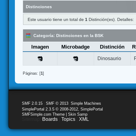
Distinciones
Este usuario tiene un total de
1
Distinción(es). Detalles:
Categoría: Distinciones en la BSK
Imagen
Microbadge
Distinción
R
Dinosaurio
Páginas: [
1
]
SMF 2.0.15
|
SMF © 2013
,
Simple Machines
SimplePortal 2.3.5 © 2008-2012, SimplePortal
SMFSimple.com Theme | Skin Samp
Sitemap:
Boards
|
Topics
|
XML