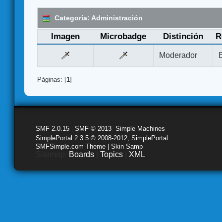
Categoría: Administración
Imagen
Microbadge
Distinción
R
Moderador
Páginas: [
1
]
SMF 2.0.15
|
SMF © 2013
,
Simple Machines
SimplePortal 2.3.5 © 2008-2012, SimplePortal
SMFSimple.com Theme | Skin Samp
Sitemap:
Boards
|
Topics
|
XML