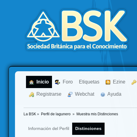
  Inicio
  Foro
Etiquetas
  Ezine
  Registrarse
  Webchat
  Ayuda
La BSK
»
Perfil de lagunero 
»
Muestra mis Distinciones
Información del Perfil
Distinciones