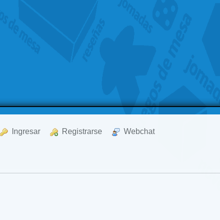
  Ingresar
  Registrarse
  Webchat