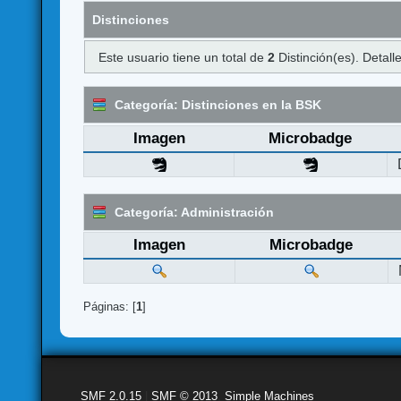
Distinciones
Este usuario tiene un total de
2
Distinción(es). Detalle
Categoría: Distinciones en la BSK
Imagen
Microbadge
Categoría: Administración
Imagen
Microbadge
Páginas: [
1
]
SMF 2.0.15
|
SMF © 2013
,
Simple Machines