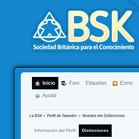
  Inicio
  Foro
Etiquetas
  Ezine
  Ayuda
La BSK
»
Perfil de Speedro 
»
Muestra mis Distinciones
Información del Perfil
Distinciones