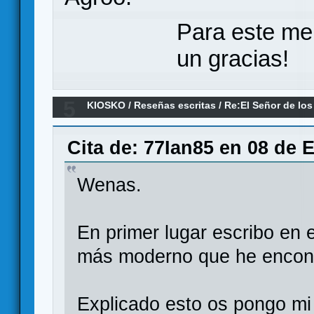
Para este me
un gracias!
5
KIOSKO
/
Reseñas escritas
/
Re:El Señor de los
partidas (Reseña)
Cita de: 77Ian85 en 08 de 
Wenas.
En primer lugar escribo en e
más moderno que he encont
Explicado esto os pongo mi 