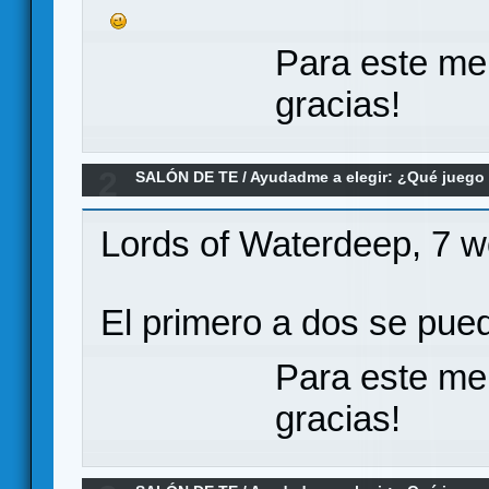
Para este me
gracias!
2
SALÓN DE TE
/
Ayudadme a elegir: ¿Qué jueg
eurogame medio
Lords of Waterdeep, 7 
El primero a dos se pued
Para este me
gracias!