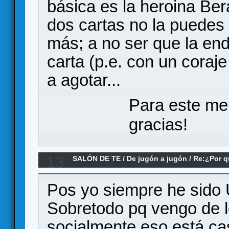
básica es la heroina Ber
dos cartas no la puedes
más; a no ser que la end
carta (p.e. con un coraje
a agotar...
Para este me
gracias!
13
SALÓN DE TE
/
De jugón a jugón
/
Re:¿Por q
es tan desconocido?
Pos yo siempre he sido
Sobretodo pq vengo de l
socialmente eso está ca