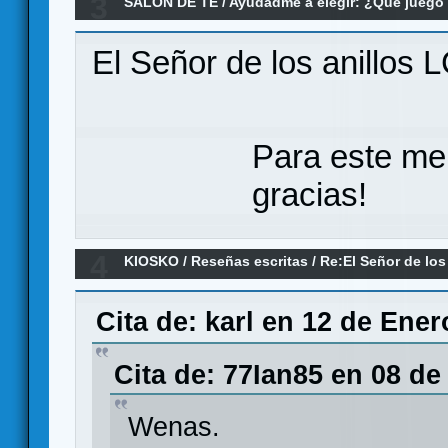
3
SALÓN DE TE
/
Ayudadme a elegir: ¿Qué jueg
Aventuras para 2 jugadores
El Señor de los anillos 
Para este me
gracias!
4
KIOSKO
/
Reseñas escritas
/
Re:El Señor de los
partidas (Reseña)
Cita de: karl en 12 de Ener
Cita de: 77Ian85 en 08 de
Wenas.