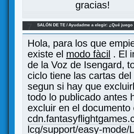
gracias!
7
SALÓN DE TE
/
Ayudadme a elegir: ¿Qué jueg
expansiones El señor de los Anillos LCG
Hola, para los que empi
existe el
modo fàcil
. El 
de la Voz de Isengard, to
ciclo tiene las cartas d
segun si hay que excluir
todo lo publicado antes 
excluir en el documento
cdn.fantasyflightgames.c
lcg/support/easy-mod