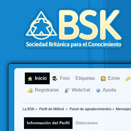
  Inicio
  Foro
Etiquetas
  Ezine
  Registrarse
  Webchat
  Ayuda
La BSK
»
Perfil de Milford 
»
Panel de agradecimientos
»
Mensajes
Información del Perfil
Distinciones