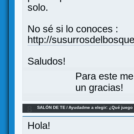
solo.
No sé si lo conoces :
http://susurrosdelbosqu
Saludos!
Para este me
un gracias!
8
SALÓN DE TE
/
Ayudadme a elegir: ¿Qué jueg
Re:Recomendación juego familiar 12 personas
Hola!