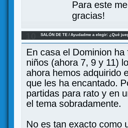
Para este me
gracias!
10
SALÓN DE TE
/
Ayudadme a elegir: ¿Qué ju
Re:Recomendacion juego (de cartas?) para c
En casa el Dominion ha
niños (ahora 7, 9 y 11) 
ahora hemos adquirido e
que les ha encantado. P
partidas para rato y en u
el tema sobradamente.
No es tan exacto como u