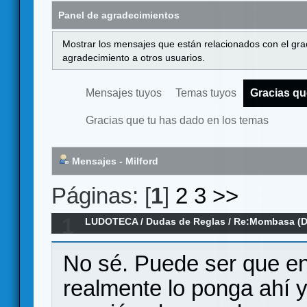
Panel de agradecimientos
Mostrar los mensajes que están relacionados con el gra
agradecimiento a otros usuarios.
Mensajes tuyos
Temas tuyos
Gracias qu
Gracias que tu has dado en los temas
Mensajes - Milford
Páginas: [
1
]
2
3
>>
1
LUDOTECA
/
Dudas de Reglas
/
Re:Mombasa (D
No sé. Puede ser que en 
realmente lo ponga ahí y