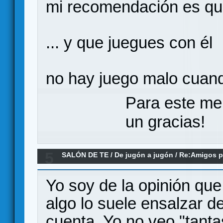
mi recomendación es que
... y que juegues con él
no hay juego malo cuand
Para este me
un gracias!
5
SALÓN DE TE
/
De jugón a jugón
/
Re:Amigos p
currarselo un poco... Trivial, oca...
Yo soy de la opinión que
algo lo suele ensalzar d
cuenta. Yo no veo "tanta