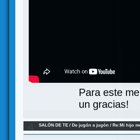
Para este me
un gracias!
4
SALÓN DE TE
/
De jugón a jugón
/
Re:Mi hijo m