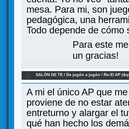
mesa. Para mi, son jueg
pedagógica, una herramie
Todo depende de cómo 
Para este me
un gracias!
6
SALÓN DE TE
/
De jugón a jugón
/
Re:El AP (&q
una falta de respeto a los demás jugadores.
A mi el único AP que me
proviene de no estar aten
entreturno y alargar el 
qué han hecho los demás