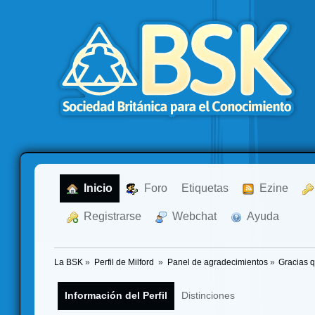
  Inicio
  Foro
Etiquetas
  Ezine
  Registrarse
  Webchat
  Ayuda
La BSK
»
Perfil de Milford 
»
Panel de agradecimientos
»
Gracias 
Información del Perfil
Distinciones