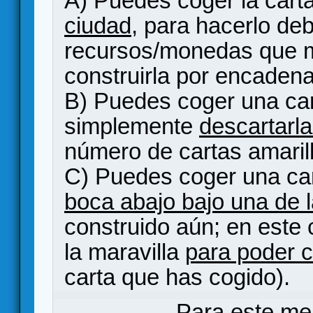
A) Puedes coger la cart
ciudad
, para hacerlo deb
recursos/monedas que m
construirla por encadena
B) Puedes coger una ca
simplemente
descartarl
número de cartas amaril
C) Puedes coger una ca
boca abajo bajo una de l
construido aún; en este
la maravilla
para poder c
carta que has cogido).
Para este me